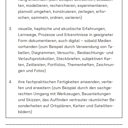
ten, mo­del­lie­ren, re­cher­chie­ren, ex­pe­ri­men­tie­ren,
plan­voll um­ge­hen, kon­stru­ie­ren, zer­le­gen, er­for­
schen, sam­meln, ord­nen, va­ri­ie­ren)
3.
vi­su­el­le, hap­ti­sche und akus­ti­sche Er­fah­run­gen,
Lern­we­ge, Pro­zes­se und Er­kennt­nis­se in ge­eig­ne­ter
Form do­ku­men­tie­ren, auch di­gi­tal – so­bald Me­di­en
vor­han­den (zum Bei­spiel durch Ver­wen­dung von Ta­
bel­len, Dia­gram­men, Ver­suchs‑, Be­ob­ach­tungs- und
Ver­laufs­pro­to­kol­len, Steck­brie­fen, sub­jek­ti­ven Kar­
ten, Zeit­leis­ten, Port­fo­li­os, The­men­hef­ten, Zeich­nun­
gen und Fo­tos)
4.
ih­re fach­prak­ti­schen Fer­tig­kei­ten an­wen­den, ver­tie­
fen und er­wei­tern (zum Bei­spiel durch den sach­ge­
rech­ten Um­gang mit Werk­zeu­gen, Bau­an­lei­tun­gen
und Skiz­zen, das Auf­fin­den ver­trau­ter räum­li­cher Be­
son­der­hei­ten auf Orts­plä­nen, Kar­ten und Sa­tel­li­ten­
bil­dern)