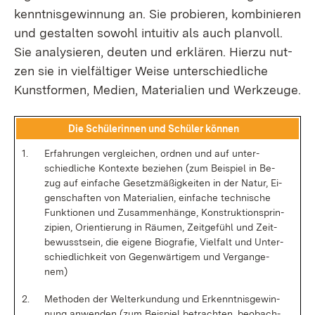
kennt­nis­ge­win­nung an. Sie pro­bie­ren, kom­bi­nie­ren
und ge­stal­ten so­wohl in­tui­tiv als auch plan­voll.
Sie ana­ly­sie­ren, deu­ten und er­klä­ren. Hier­zu nut­
zen sie in viel­fäl­ti­ger Wei­se un­ter­schied­li­che
Kunst­for­men, Me­di­en, Ma­te­ria­li­en und Werk­zeu­ge.
Die Schü­le­rin­nen und Schü­ler kön­nen
1.
Er­fah­run­gen ver­glei­chen, ord­nen und auf un­ter­
schied­li­che Kon­tex­te be­zie­hen (zum Bei­spiel in Be­
zug auf ein­fa­che Ge­setz­mä­ßig­kei­ten in der Na­tur, Ei­
gen­schaf­ten von Ma­te­ria­li­en, ein­fa­che tech­ni­sche
Funk­tio­nen und Zu­sam­men­hän­ge, Kon­struk­ti­ons­prin­
zi­pi­en, Ori­en­tie­rung in Räu­men, Zeit­ge­fühl und Zeit­
be­wusst­sein, die ei­ge­ne Bio­gra­fie, Viel­falt und Un­ter­
schied­lich­keit von Ge­gen­wär­ti­gem und Ver­gan­ge­
nem)
2.
Me­tho­den der Welt­erkun­dung und Er­kennt­nis­ge­win­
nung an­wen­den (zum Bei­spiel be­trach­ten, be­ob­ach­