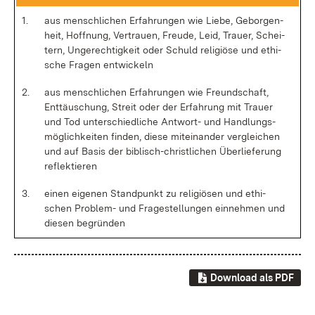
1.
aus men­sch­li­chen Er­fah­run­gen wie Lie­be, Ge­bor­gen­
heit, Hoff­nung, Ver­trau­en, Freu­de, Leid, Trau­er, Schei­
tern, Un­ge­rech­tig­keit oder Schuld re­li­giö­se und ethi­
sche Fra­gen ent­wi­ckeln
2.
aus men­sch­li­chen Er­fah­run­gen wie Freund­schaft,
Ent­täu­schung, Streit oder der Er­fah­rung mit Trau­er
und Tod un­ter­schied­li­che Ant­wort- und Hand­lungs­
mög­lich­kei­ten fin­den, die­se mit­ein­an­der ver­glei­chen
und auf Ba­sis der bi­blisch-christ­li­chen Über­lie­fe­rung
re­flek­tie­ren
3.
ei­nen ei­ge­nen Stand­punkt zu re­li­giö­sen und ethi­
schen Pro­blem- und Fra­ge­stel­lun­gen ein­neh­men und
die­sen be­grün­den
Download als PDF