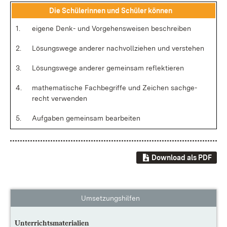
Die Schü­le­rin­nen und Schü­ler kön­nen
1.
ei­ge­ne Denk- und Vor­ge­hens­wei­sen be­schrei­ben
2.
Lö­sungs­we­ge an­de­rer nach­voll­zie­hen und ver­ste­hen
3.
Lö­sungs­we­ge an­de­rer ge­mein­sam re­flek­tie­ren
4.
ma­the­ma­ti­sche Fach­be­grif­fe und Zei­chen sach­ge­
recht ver­wen­den
5.
Auf­ga­ben ge­mein­sam be­ar­bei­ten
Download als PDF
Umsetzungshilfen
Unterrichtsmaterialien