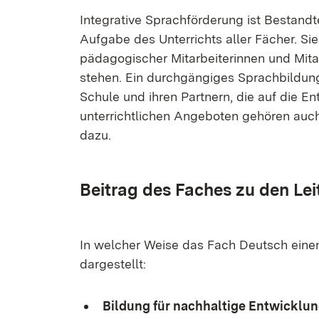
In­te­gra­ti­ve Sprach­för­de­rung ist Be­stand
Auf­ga­be des Un­ter­richts al­ler Fä­cher. Sie
päd­ago­gi­scher Mit­ar­bei­te­rin­nen und Mit­a
ste­hen. Ein durch­gän­gi­ges Sprach­bil­dungs
Schu­le und ih­ren Part­nern, die auf die En
un­ter­richt­li­chen An­ge­bo­ten ge­hö­ren a
da­zu.
Bei­trag des Fa­ches zu den Leit­
In wel­cher Wei­se das Fach Deutsch ei­nen B
dar­ge­stellt:
Bil­dung für nach­hal­ti­ge Ent­wick­l