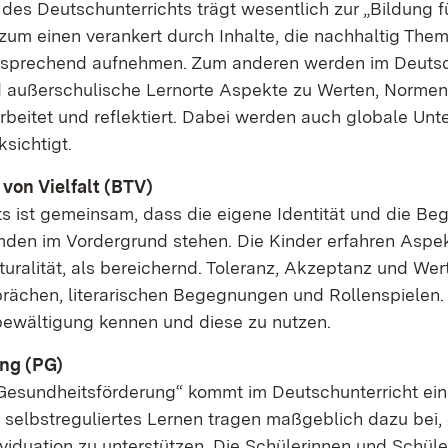
 des Deutsch­un­ter­richts trägt we­sent­lich zur „Bil­dung f
 zum ei­nen ver­an­kert durch In­hal­te, die nach­hal­tig The­
nt­spre­chend auf­neh­men. Zum an­de­ren wer­den im Deuts
nd au­ßer­schu­li­sche Lern­or­te As­pek­te zu Wer­ten, Nor­me
­ar­bei­tet und re­flek­tiert. Da­bei wer­den auch glo­ba­le Un­t
sich­tigt.
 von Viel­falt (BTV)
s ist ge­mein­sam, dass die ei­ge­ne Iden­ti­tät und die Be­
n im Vor­der­grund ste­hen. Die Kin­der er­fah­ren As­pek
­tu­ra­li­tät, als be­rei­chernd. To­le­ranz, Ak­zep­tanz und Wer
­chen, li­te­ra­ri­schen Be­geg­nun­gen und Rol­len­spie­len.
t­be­wäl­ti­gung ken­nen und die­se zu nut­zen.
rung (PG)
d Ge­sund­heits­för­de­rung“ kommt im Deutsch­un­ter­richt ei­
nd selbst­re­gu­lier­tes Ler­nen tra­gen maß­geb­lich da­zu bei,
­vi­dua­ti­on zu un­ter­stüt­zen. Die Schü­le­rin­nen und Schü­le