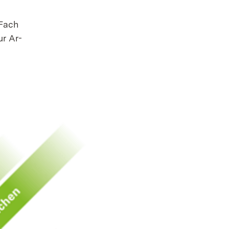
 Fach
ur Ar­