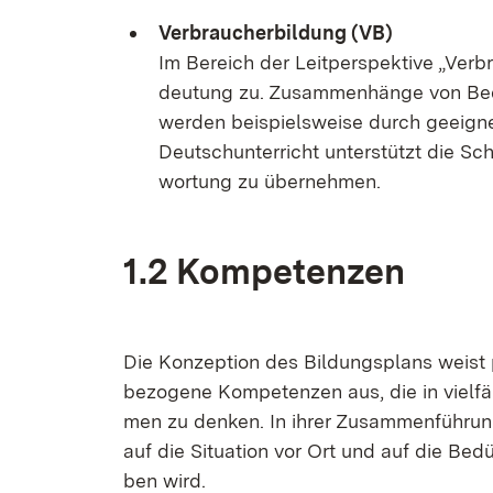
Ver­brau­cher­bil­dung (VB)
Im Be­reich der Leit­per­spek­ti­ve „Ver
deu­tung zu. Zu­sam­men­hän­ge von Be
wer­den bei­spiels­wei­se durch ge­eig­ne
Deutsch­un­ter­richt un­ter­stützt die Sch
wor­tung zu über­neh­men.
1.2 Kom­pe­ten­zen
Die Kon­zep­ti­on des Bil­dungs­plans weist 
be­zo­ge­ne Kom­pe­ten­zen aus, die in viel­fä
men zu den­ken. In ih­rer Zu­sam­men­füh­run
auf die Si­tua­ti­on vor Ort und auf die Be­dürf
ben wird.