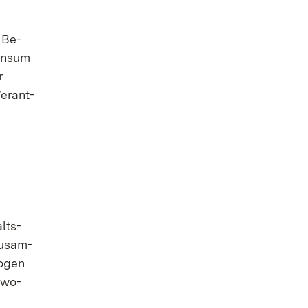
e Be­
on­sum
r
er­ant­
alts­
zu­sam­
o­gen
e­wo­