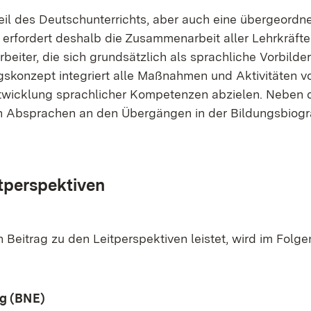
­teil des Deutsch­un­ter­richts, aber auch ei­ne über­ge­ord­ne
 er­for­dert des­halb die Zu­sam­men­ar­beit al­ler Lehr­kräf­t
r­bei­ter, die sich grund­sätz­lich als sprach­li­che Vor­bil­de
­kon­zept in­te­griert al­le Maß­nah­men und Ak­ti­vi­tä­ten v
t­wick­lung sprach­li­cher Kom­pe­ten­zen ab­zie­len. Ne­ben
uch Ab­spra­chen an den Über­gän­gen in der Bil­dungs­bio­gra
per­spek­ti­ven
ei­trag zu den Leit­per­spek­ti­ven leis­tet, wird im Fol­ge
ung (BNE)