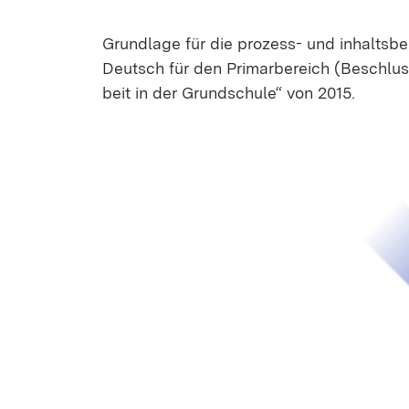
Grund­la­ge für die pro­zess- und in­halts­b
Deutsch für den Prim­ar­be­reich (Be­schlu
beit in der Grund­schu­le“ von 2015.