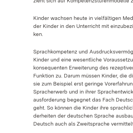
zieht sich auf Kom­pe­tenz­stu­fen­mo­del­l
Kin­der wach­sen heu­te in viel­fäl­ti­gen Me­d
der Kin­der in den Un­ter­richt mit ein­zu­be­
ken.
Sprach­kom­pe­tenz und Aus­drucks­ver­mö­gen 
Kin­der und ei­ne we­sent­li­che Vor­aus­set­z
kon­se­quen­ten Er­wei­te­rung des re­zep­ti­v
Funk­ti­on zu. Dar­um müs­sen Kin­der, die 
sie zum Bei­spiel erst ge­rin­ge Vor­er­fah­ru
Sprach­er­werb und in ih­rer Sprach­ent­wick
aus­for­de­rung be­geg­net das Fach Deutsch, 
geht. So kön­nen die Kin­der ih­re sprach­li­
der­hei­ten der deut­schen Spra­che aus­ba
Deutsch auch als Zweit­spra­che ver­mit­telt