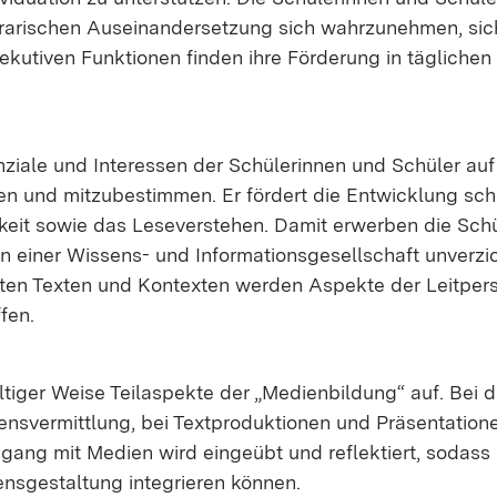
ra­ri­schen Aus­ein­an­der­set­zung sich wahr­zu­neh­men, si
­ku­ti­ven Funk­tio­nen fin­den ih­re För­de­rung in täg­li­chen 
n­zia­le und In­ter­es­sen der Schü­le­rin­nen und Schü­ler au
i­len und mit­zu­be­stim­men. Er för­dert die Ent­wick­lung schri
eit so­wie das Le­se­ver­ste­hen. Da­mit er­wer­ben die Schü­
in ei­ner Wis­sens- und In­for­ma­ti­ons­ge­sell­schaft un­ver­zi
en Tex­ten und Kon­tex­ten wer­den As­pek­te der Leit­per­s
­fen.
­ti­ger Wei­se Teil­as­pek­te der „Me­di­en­bil­dung“ auf. Bei d
ns­ver­mitt­lung, bei Text­pro­duk­tio­nen und Prä­sen­ta­tio­n
ang mit Me­di­en wird ein­ge­übt und re­flek­tiert, so­dass
ns­ge­stal­tung in­te­grie­ren kön­nen.