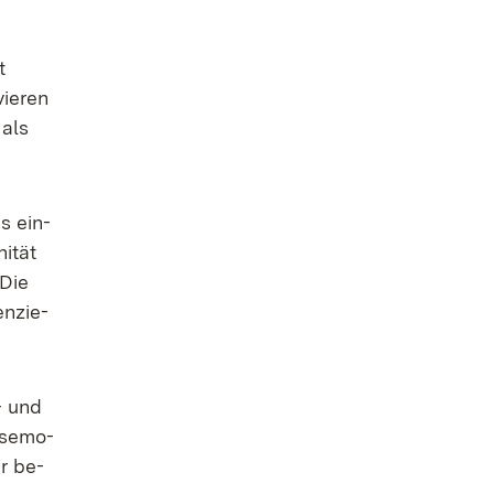
t
ie­ren
 als
s ein­
i­tät
 Die
en­zie­
s- und
­se­mo­
Er be­