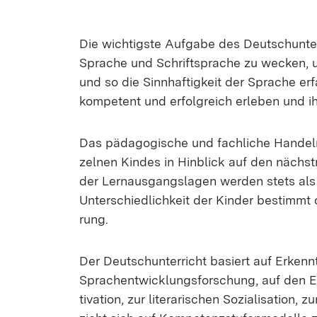
Die wich­tigs­te Auf­ga­be des Deutsch­un­te
Spra­che und Schrift­spra­che zu we­cken, u
und so die Sinn­haf­tig­keit der Spra­che er
kom­pe­tent und er­folg­reich er­le­ben und ih­re
Das päd­ago­gi­sche und fach­li­che Han­del
zel­nen Kin­des in Hin­blick auf den nächst­mö
der Lern­aus­gangs­la­gen wer­den stets als
Un­ter­schied­lich­keit der Kin­der be­stimmt de
rung.
Der Deutsch­un­ter­richt ba­siert auf Er­ken
Sprach­ent­wick­lungs­for­schung, auf den Er­g
ti­va­ti­on, zur li­te­ra­ri­schen So­zia­li­sa­