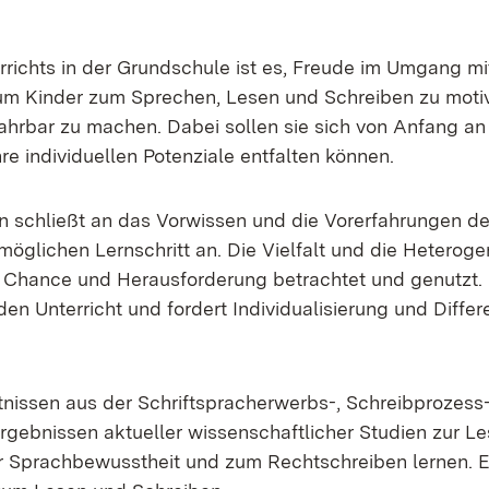
r­richts in der Grund­schu­le ist es, Freu­de im Um­gang mi
m Kin­der zum Spre­chen, Le­sen und Schrei­ben zu mo­ti­v
­fahr­bar zu ma­chen. Da­bei sol­len sie sich von An­fang an
 in­di­vi­du­el­len Po­ten­zia­le ent­fal­ten kön­nen.
n schließt an das Vor­wis­sen und die Vor­er­fah­run­gen de
g­li­chen Lern­schritt an. Die Viel­falt und die He­te­ro­ge­n
 Chan­ce und Her­aus­for­de­rung be­trach­tet und ge­nutzt.
n Un­ter­richt und for­dert In­di­vi­dua­li­sie­rung und Dif­fe­r
nt­nis­sen aus der Schrift­sprach­er­werbs-, Schreib­pro­zes
eb­nis­sen ak­tu­el­ler wis­sen­schaft­li­cher Stu­di­en zur Le
ti­on, zur Sprach­be­wusst­heit und zum Recht­schrei­ben ler­nen. 