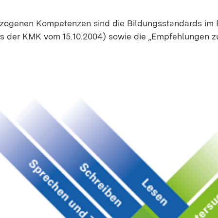
e­zo­ge­nen Kom­pe­ten­zen sind die Bil­dungs­stan­dards im
ss der KMK vom 15.10.2004) so­wie die „Emp­feh­lun­gen z