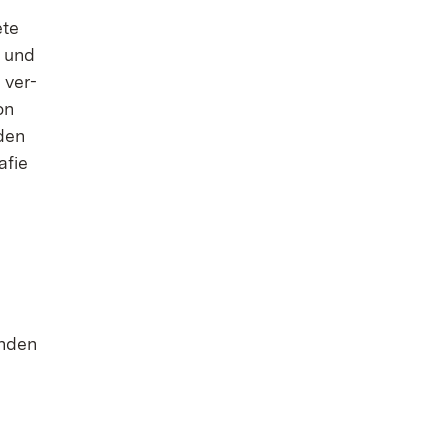
­te
e und
r ver­
on
 den
­fie
n­den