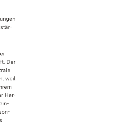
­run­gen
 stär­
ler
ft. Der
ra­le
n, weil
ih­rem
er Her­
ein­
­son­
s