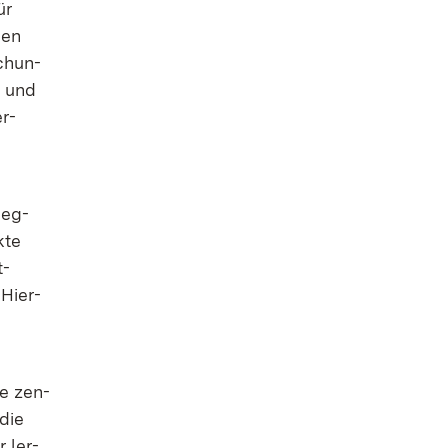
ür
men
ch­un­
n und
er­
geg­
­te
t­
 Hier­
ne zen­
 die
r ler­