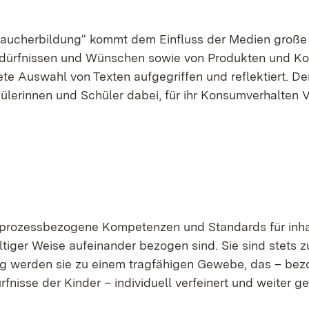
­brau­cher­bil­dung“ kommt dem Ein­fluss der Me­di­en gro­ß
­dürf­nis­sen und Wün­schen so­wie von Pro­duk­ten und K
­te Aus­wahl von Tex­ten auf­ge­grif­fen und re­flek­tiert. De
ü­le­rin­nen und Schü­ler da­bei, für ihr Kon­sum­ver­hal­ten V
pro­zess­be­zo­ge­ne Kom­pe­ten­zen und Stan­dards für in­h
l­ti­ger Wei­se auf­ein­an­der be­zo­gen sind. Sie sind stets 
g wer­den sie zu ei­nem trag­fä­hi­gen Ge­we­be, das – be­z
­nis­se der Kin­der – in­di­vi­du­ell ver­fei­nert und wei­ter g