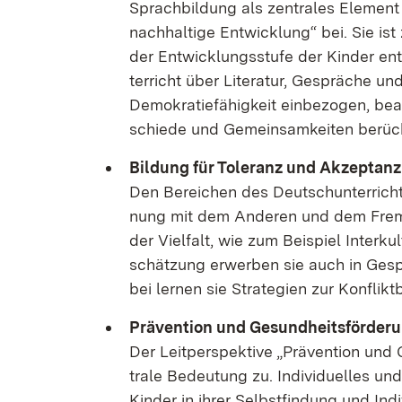
Sprach­bil­dung als zen­tra­les Ele­ment
nach­hal­ti­ge Ent­wick­lung“ bei. Sie ist
der Ent­wick­lungs­stu­fe der Kin­der e
ter­richt über Li­te­ra­tur, Ge­sprä­che u
De­mo­kra­tie­fä­hig­keit ein­be­zo­gen, be
schie­de und Ge­mein­sam­kei­ten be­rück­
Bil­dung für To­le­ranz und Ak­zep­tanz
Den Be­rei­chen des Deutsch­un­ter­richt
nung mit dem An­de­ren und dem Frem­de
der Viel­falt, wie zum Bei­spiel In­ter­kul
schät­zung er­wer­ben sie auch in Ge­sprä
bei ler­nen sie Stra­te­gi­en zur Kon­flik
Prä­ven­ti­on und Ge­sund­heits­för­de­
Der Leit­per­spek­ti­ve „Prä­ven­ti­on un
tra­le Be­deu­tung zu. In­di­vi­du­el­les u
Kin­der in ih­rer Selbst­fin­dung und In­di