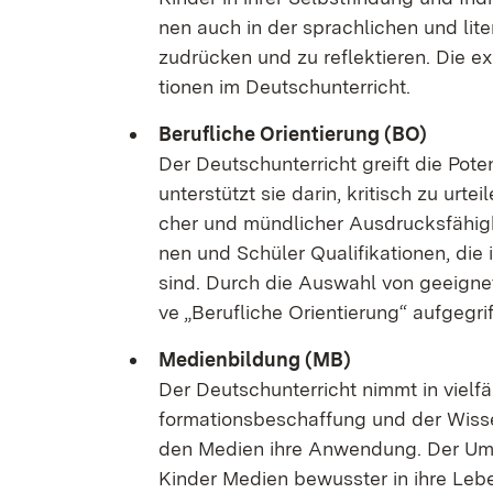
nen auch in der sprach­li­chen und li­te­
zu­drü­cken und zu re­flek­tie­ren. Die exe
tio­nen im Deutsch­un­ter­richt.
Be­ruf­li­che Ori­en­tie­rung (BO)
Der Deutsch­un­ter­richt greift die Po­te
un­ter­stützt sie dar­in, kri­tisch zu ur­te
cher und münd­li­cher Aus­drucks­fä­hig­k
nen und Schü­ler Qua­li­fi­ka­tio­nen, die 
sind. Durch die Aus­wahl von ge­eig­ne­t
ve „Be­ruf­li­che Ori­en­tie­rung“ auf­ge­grif
Me­di­en­bil­dung (MB)
Der Deutsch­un­ter­richt nimmt in viel­fäl
for­ma­ti­ons­be­schaf­fung und der Wis­se
den Me­di­en ih­re An­wen­dung. Der Um­g
Kin­der Me­di­en be­wuss­ter in ih­re Le­be