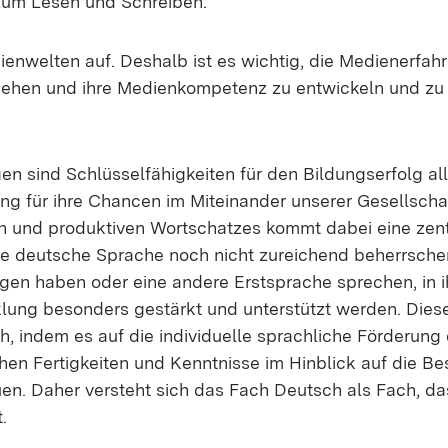
e zum Le­sen und Schrei­ben.
i­en­wel­ten auf. Des­halb ist es wich­tig, die Me­di­ener­fah
zie­hen und ih­re Me­di­en­kom­pe­tenz zu ent­wi­ckeln und zu
sind Schlüs­sel­fä­hig­kei­ten für den Bil­dungs­er­folg al­
ung für ih­re Chan­cen im Mit­ein­an­der un­se­rer Ge­sell­scha
en und pro­duk­ti­ven Wort­schat­zes kommt da­bei ei­ne zen­t
die deut­sche Spra­che noch nicht zu­rei­chend be­herr­sche
n­gen ha­ben oder ei­ne an­de­re Erst­spra­che spre­chen, in 
­lung be­son­ders ge­stärkt und un­ter­stützt wer­den. Die­s
in­dem es auf die in­di­vi­du­el­le sprach­li­che För­de­rung 
chen Fer­tig­kei­ten und Kennt­nis­se im Hin­blick auf die Be
u­en. Da­her ver­steht sich das Fach Deutsch als Fach, da
.