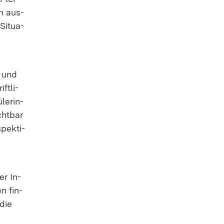
ch aus­
Si­tua­
f und
ft­li­
le­rin­
cht­bar
pek­ti­
er In­
en fin­
 die