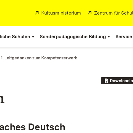
Extern:
Kultusministerium
(Öffnet in neuem Fenste
Extern:
Zentrum für Schul
liche Schulen
Sonderpädagogische Bildung
Service
1. Leitgedanken zum Kompetenzerwerb
Download a
n
 Fa­ches Deutsch