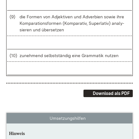
(9)
die For­men von Ad­jek­ti­ven und Ad­ver­bi­en so­wie ih­re
Kom­pa­ra­ti­ons­for­men (Kom­pa­ra­tiv, Su­per­la­tiv) ana­ly­
sie­ren und über­set­zen
(10)
zu­neh­mend selbst­stän­dig ei­ne Gram­ma­tik nut­zen
Download als PDF
Umsetzungshilfen
Hinweis