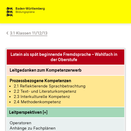
Zum Inhalt springen
Baden-Württemberg
Bildungspläne
3.1 Klassen 11/12/13
Latein als spät beginnende Fremdsprache – Wahlfach in
der Oberstufe
Leitgedanken zum Kompetenzerwerb
Prozessbezogene Kompetenzen
2.1 Reflektierende Sprachbetrachtung
2.2 Text- und Literaturkompetenz
2.3 Interkulturelle Kompetenz
2.4 Methodenkompetenz
Leitperspektiven [+]
Operatoren
Anhänge zu Fachplänen