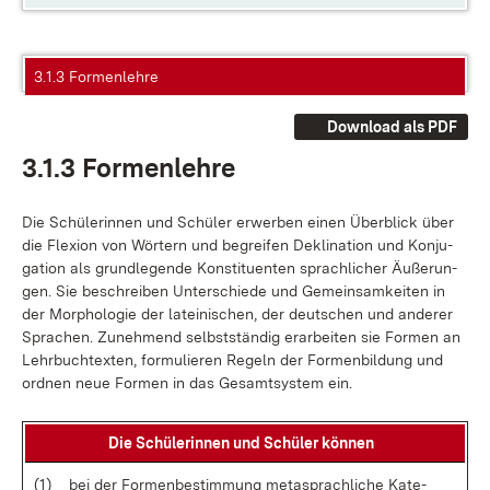
3.1.3 Formenlehre​
Download als PDF
3.1.3 For­men­leh­re
Die Schü­le­rin­nen und Schü­ler er­wer­ben ei­nen Über­blick über
die Fle­xi­on von Wör­tern und be­grei­fen De­kli­na­ti­on und Kon­ju­
ga­ti­on als grund­le­gen­de Kon­sti­tu­en­ten sprach­li­cher Äu­ße­run­
gen. Sie be­schrei­ben Un­ter­schie­de und Ge­mein­sam­kei­ten in
der Mor­pho­lo­gie der la­tei­ni­schen, der deut­schen und an­de­rer
Spra­chen. Zu­neh­mend selbst­stän­dig er­ar­bei­ten sie For­men an
Lehr­buch­t­ex­ten, for­mu­lie­ren Re­geln der For­men­bil­dung und
ord­nen neue For­men in das Ge­samt­sys­tem ein.
Die Schü­le­rin­nen und Schü­ler kön­nen
(1)
bei der For­men­be­stim­mung me­tasprach­li­che Ka­te­