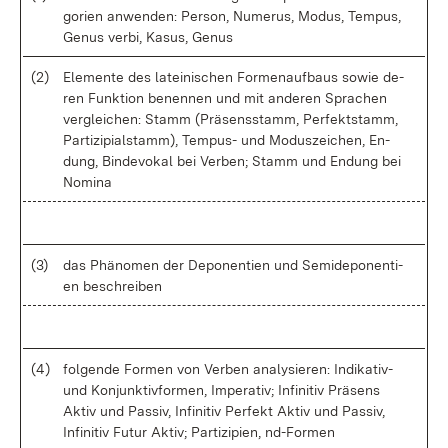
go­ri­en an­wen­den: Per­son, Nu­me­rus, Mo­dus, Tem­pus,
Ge­nus ver­bi, Ka­sus, Ge­nus
(2)
Ele­men­te des la­tei­ni­schen For­men­auf­baus so­wie de­
ren Funk­ti­on be­nen­nen und mit an­de­ren Spra­chen
ver­glei­chen: Stamm (Prä­sens­stamm, Per­fekt­stamm,
Par­ti­zi­pial­stamm), Tem­pus- und Mo­dus­zei­chen, En­
dung, Bin­de­vo­kal bei Ver­ben; Stamm und En­dung bei
No­mi­na
(3)
das Phä­no­men der De­po­nen­ti­en und Se­mi­de­po­nen­ti­
en be­schrei­ben
(4)
fol­gen­de For­men von Ver­ben ana­ly­sie­ren: In­di­ka­tiv-
und Kon­junk­tiv­for­men, Im­pe­ra­tiv; In­fi­ni­tiv Prä­sens
Ak­tiv und Pas­siv, In­fi­ni­tiv Per­fekt Ak­tiv und Pas­siv,
In­fi­ni­tiv Fu­tur Ak­tiv; Par­ti­zi­pi­en, nd-For­men