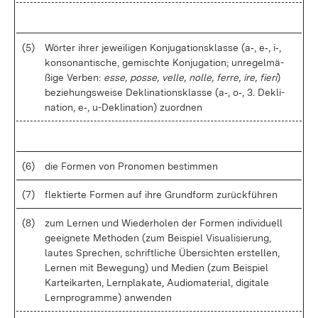
(5)
Wör­ter ih­rer je­wei­li­gen Kon­ju­ga­ti­ons­klas­se (a‑, e‑, i‑,
kon­so­nan­ti­sche, ge­misch­te Kon­ju­ga­ti­on; un­re­gel­mä­
ßi­ge Ver­ben:
es­se, pos­se, vel­le, nol­le, fer­re, ire, fie­ri
)
be­zie­hungs­wei­se De­kli­na­ti­ons­klas­se (a‑, o‑, 3. De­kli­
na­ti­on, e‑, u-De­kli­na­ti­on) zu­ord­nen
(6)
die For­men von Pro­no­men be­stim­men
(7)
flek­tier­te For­men auf ih­re Grund­form zu­rück­füh­ren
(8)
zum Ler­nen und Wie­der­ho­len der For­men in­di­vi­du­ell
ge­eig­ne­te Me­tho­den (zum Bei­spiel Vi­sua­li­sie­rung,
lau­tes Spre­chen, schrift­li­che Über­sich­ten er­stel­len,
Ler­nen mit Be­we­gung) und Me­di­en (zum Bei­spiel
Kar­tei­kar­ten, Lern­pla­ka­te, Au­dio­ma­te­ri­al, di­gi­ta­le
Lern­pro­gram­me) an­wen­den