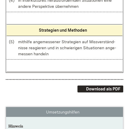
(4)
in in­ter­kul­tu­rell her­aus­for­dern­den Si­tua­tio­nen ei­ne
an­de­re Per­spek­ti­ve über­neh­men
Stra­te­gi­en und Me­tho­den
(5)
mit­hil­fe an­ge­mes­se­ner Stra­te­gi­en auf Miss­ver­ständ­
nis­se re­agie­ren und in schwie­ri­gen Si­tua­tio­nen an­ge­
mes­sen han­deln
Download als PDF
Umsetzungshilfen
Hinweis