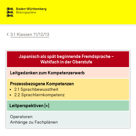
Zum Inhalt springen
Baden-Württemberg
Bildungspläne
3.1 Klassen 11/12/13
Japanisch als spät beginnende Fremdsprache –
Wahlfach in der Oberstufe
Leitgedanken zum Kompetenzerwerb
Prozessbezogene Kompetenzen
2.1 Sprachbewusstheit
2.2 Sprachlernkompetenz
Leitperspektiven [+]
Operatoren
Anhänge zu Fachplänen