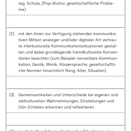
tag, Schu­le, (Pop‑)Kul­tur, ge­sell­schaft­li­che Pro­ble­
me)
(2)
mit den ih­nen zur Ver­fü­gung ste­hen­den kom­mu­ni­ka­
ti­ven Mit­teln ana­lo­ger un­d/o­der di­gi­ta­ler Art ver­trau­
te in­ter­kul­tu­rel­le Kom­mu­ni­ka­ti­ons­si­tua­tio­nen ge­stal­
ten und da­bei grund­le­gen­de fremd­kul­tu­rel­le Kon­ven­
tio­nen be­ach­ten (zum Bei­spiel non­ver­ba­le Kom­mu­ni­
ka­ti­on, Ges­tik, Mi­mik, Kör­per­spra­che, ge­sell­schaft­li­
che Nor­men hin­sicht­lich Rang, Al­ter, Si­tua­ti­on)
(3)
Ge­mein­sam­kei­ten und Un­ter­schie­de bei ei­ge­nen und
ziel­kul­tu­rel­len Wahr­neh­mun­gen, Ein­stel­lun­gen und
(Vor‑)Ur­tei­len er­ken­nen und re­flek­tie­ren