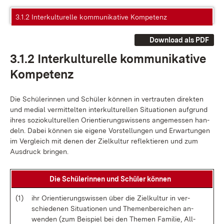
3.1.2 Interkulturelle kommunikative Kompetenz
Download als PDF
3.1.2 In­ter­kul­tu­rel­le kom­mu­ni­ka­ti­ve
Kom­pe­tenz
Die Schü­le­rin­nen und Schü­ler kön­nen in ver­trau­ten di­rek­ten
und me­di­al ver­mit­tel­ten in­ter­kul­tu­rel­len Si­tua­tio­nen auf­grund
ih­res so­zio­kul­tu­rel­len Ori­en­tie­rungs­wis­sens an­ge­mes­sen han­
deln. Da­bei kön­nen sie ei­ge­ne Vor­stel­lun­gen und Er­war­tun­gen
im Ver­gleich mit de­nen der Ziel­kul­tur re­flek­tie­ren und zum
Aus­druck brin­gen.
Die Schü­le­rin­nen und Schü­ler kön­nen
(1)
ihr Ori­en­tie­rungs­wis­sen über die Ziel­kul­tur in ver­
schie­de­nen Si­tua­tio­nen und The­men­be­rei­chen an­
wen­den (zum Bei­spiel bei den The­men Fa­mi­lie, All­