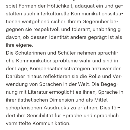
spiel For­men der Höf­lich­keit, ad­äquat ein und ge­
stal­ten auch in­ter­kul­tu­rel­le Kom­mu­ni­ka­ti­ons­si­tua­
tio­nen weit­ge­hend si­cher. Ih­rem Ge­gen­über be­
geg­nen sie re­spekt­voll und to­le­rant, un­ab­hän­gig
da­von, ob des­sen Iden­ti­tät an­ders ge­prägt ist als
ih­re ei­ge­ne.
Die Schü­le­rin­nen und Schü­ler neh­men sprach­li­
che Kom­mu­ni­ka­ti­ons­pro­ble­me wahr und sind in
der La­ge, Kom­pen­sa­ti­ons­stra­te­gi­en an­zu­wen­den.
Dar­über hin­aus re­flek­tie­ren sie die Rol­le und Ver­
wen­dung von Spra­chen in der Welt. Die Be­geg­
nung mit Li­te­ra­tur er­mög­licht es ih­nen, Spra­che in
ih­rer äs­the­ti­schen Di­men­si­on und als Mit­tel
schöp­fe­ri­schen Aus­drucks zu er­fah­ren. Dies för­
dert ih­re Sen­si­bi­li­tät für Spra­che und sprach­lich
ver­mit­tel­te Kom­mu­ni­ka­ti­on.