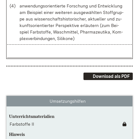
(4)
an­wen­dungs­ori­en­tier­te For­schung und Ent­wick­lung
am Bei­spiel ei­ner wei­te­ren aus­ge­wähl­ten Stoff­grup­
pe aus wis­sen­schafts­his­to­ri­scher, ak­tu­el­ler und zu­
kunfts­ori­en­tier­ter Per­spek­ti­ve er­läu­tern (zum Bei­
spiel Farb­stof­fe, Wasch­mit­tel, Phar­ma­zeu­ti­ka, Kom­
plex­ver­bin­dun­gen, Si­li­ko­ne)
Download als PDF
Umsetzungshilfen
Unterrichtsmaterialien
Farbstoffe II
Hinweis