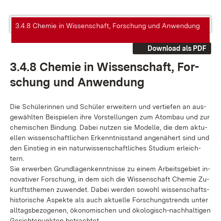
3.4.8 Chemie in Wissenschaft, Forschung und Anwendung
Download als PDF
3.4.8 Che­mie in Wis­sen­schaft, For­
schung und An­wen­dung
Die Schü­le­rin­nen und Schü­ler er­wei­tern und ver­tie­fen an aus­
ge­wähl­ten Bei­spie­len ih­re Vor­stel­lun­gen zum Atom­bau und zur
che­mi­schen Bin­dung. Da­bei nut­zen sie Mo­del­le, die dem ak­tu­
el­len wis­sen­schaft­li­chen Er­kennt­nis­stand an­ge­nä­hert sind und
den Ein­stieg in ein na­tur­wis­sen­schaft­li­ches Stu­di­um er­leich­
tern.
Sie er­wer­ben Grund­la­gen­kennt­nis­se zu ei­nem Ar­beits­ge­biet in­
no­va­ti­ver For­schung, in dem sich die Wis­sen­schaft Che­mie Zu­
kunfts­the­men zu­wen­det. Da­bei wer­den so­wohl wis­sen­schafts­
his­to­ri­sche As­pek­te als auch ak­tu­el­le For­schungs­trends un­ter
all­tags­be­zo­ge­nen, öko­no­mi­schen und öko­lo­gisch-nach­hal­ti­gen
Ge­sichts­punk­ten be­trach­tet.