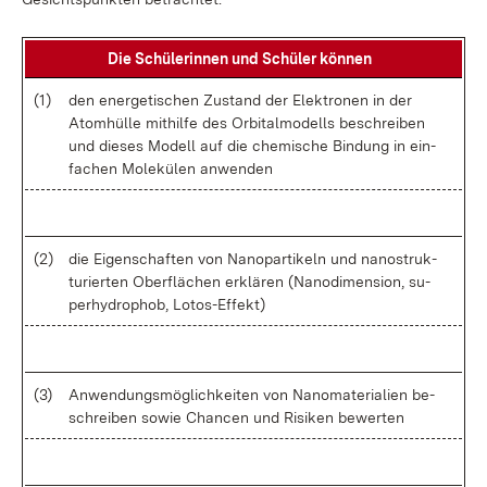
Die Schü­le­rin­nen und Schü­ler kön­nen
(1)
den en­er­ge­ti­schen Zu­stand der Elek­tro­nen in der
Atom­hül­le mit­hil­fe des Or­bi­tal­mo­dells be­schrei­ben
und die­ses Mo­dell auf die che­mi­sche Bin­dung in ein­
fa­chen Mo­le­kü­len an­wen­den
(2)
die Ei­gen­schaf­ten von Na­no­par­ti­keln und na­no­struk­
tu­rier­ten Ober­flä­chen er­klä­ren (Na­n­odi­men­si­on, su­
per­hy­dro­phob, Lo­to­s-Ef­fekt)
(3)
An­wen­dungs­mög­lich­kei­ten von Na­no­ma­te­ria­li­en be­
schrei­ben so­wie Chan­cen und Ri­si­ken be­wer­ten