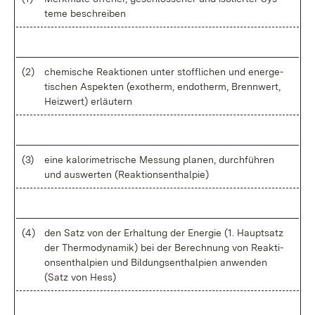
te­me be­schrei­ben
(2)
che­mi­sche Re­ak­tio­nen un­ter stoff­li­chen und en­er­ge­
ti­schen As­pek­ten (exo­therm, en­do­therm, Brenn­wert,
Heiz­wert) er­läu­tern
(3)
ei­ne ka­lo­ri­me­tri­sche Mes­sung pla­nen, durch­füh­ren
und aus­wer­ten (Re­ak­ti­ons­ent­hal­pie)
(4)
den Satz von der Er­hal­tung der Ener­gie (1. Haupt­satz
der Ther­mo­dy­na­mik) bei der Be­rech­nung von Re­ak­ti­
ons­ent­hal­pi­en und Bil­dungs­ent­hal­pi­en an­wen­den
(Satz von Hess)