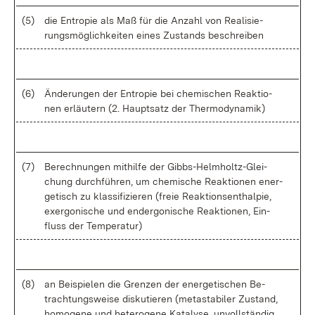
(5)
die En­tro­pie als Maß für die An­zahl von Rea­li­sie­
rungs­mög­lich­kei­ten ei­nes Zu­stands be­schrei­ben
(6)
Än­de­run­gen der En­tro­pie bei che­mi­schen Re­ak­tio­
nen er­läu­tern (2. Haupt­satz der Ther­mo­dy­na­mik)
(7)
Be­rech­nun­gen mit­hil­fe der Gibbs-Helm­holt­z-Glei­
chung durch­füh­ren, um che­mi­sche Re­ak­tio­nen en­er­
ge­tisch zu klas­si­fi­zie­ren (freie Re­ak­ti­ons­ent­hal­pie,
ex­ergo­ni­sche und end­ergo­ni­sche Re­ak­tio­nen, Ein­
fluss der Tem­pe­ra­tur)
(8)
an Bei­spie­len die Gren­zen der en­er­ge­ti­schen Be­
trach­tungs­wei­se dis­ku­tie­ren (me­tas­ta­bi­ler Zu­stand,
ho­mo­ge­ne und he­te­ro­ge­ne Ka­ta­ly­se, un­voll­stän­dig