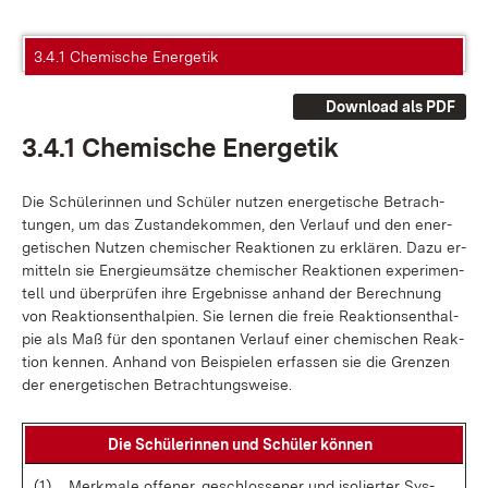
3.4.1 Chemische Energetik
Download als PDF
3.4.1 Che­mi­sche En­er­ge­tik
Die Schü­le­rin­nen und Schü­ler nut­zen en­er­ge­ti­sche Be­trach­
tun­gen, um das Zu­stan­de­kom­men, den Ver­lauf und den en­er­
ge­ti­schen Nut­zen che­mi­scher Re­ak­tio­nen zu er­klä­ren. Da­zu er­
mit­teln sie En­er­gie­um­sät­ze che­mi­scher Re­ak­tio­nen ex­pe­ri­men­
tell und über­prü­fen ih­re Er­geb­nis­se an­hand der Be­rech­nung
von Re­ak­ti­ons­ent­hal­pi­en. Sie ler­nen die freie Re­ak­ti­ons­ent­hal­
pie als Maß für den spon­ta­nen Ver­lauf ei­ner che­mi­schen Re­ak­
ti­on ken­nen. An­hand von Bei­spie­len er­fas­sen sie die Gren­zen
der en­er­ge­ti­schen Be­trach­tungs­wei­se.
Die Schü­le­rin­nen und Schü­ler kön­nen
(1)
Merk­ma­le of­fe­ner, ge­schlos­se­ner und iso­lier­ter Sys­