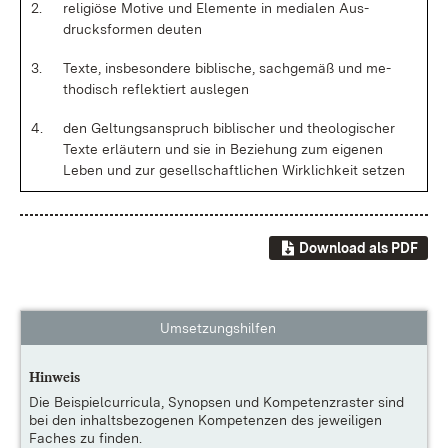
2.
re­li­giö­se Mo­ti­ve und Ele­men­te in me­dia­len Aus­
drucks­for­men deu­ten
3.
Tex­te, ins­be­son­de­re bi­bli­sche, sach­ge­mäß und me­
tho­disch re­flek­tiert aus­le­gen
4.
den Gel­tungs­an­spruch bi­bli­scher und theo­lo­gi­scher
Tex­te er­läu­tern und sie in Be­zie­hung zum ei­ge­nen
Le­ben und zur ge­sell­schaft­li­chen Wirk­lich­keit set­zen
Download als PDF
Umsetzungshilfen
Hinweis
Die
Beispielcurricula, Synopsen und Kompetenzraster
sind
bei den inhaltsbezogenen Kompetenzen des jeweiligen
Faches zu finden.