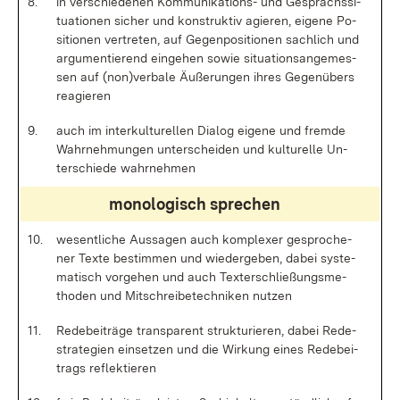
8.
in ver­schie­de­nen Kom­mu­ni­ka­ti­ons- und Ge­sprächs­si­
tua­tio­nen si­cher und kon­struk­tiv agie­ren, ei­ge­ne Po­
si­tio­nen ver­tre­ten, auf Ge­gen­po­si­tio­nen sach­lich und
ar­gu­men­tie­rend ein­ge­hen so­wie si­tua­ti­ons­an­ge­mes­
sen auf (non)ver­ba­le Äu­ße­run­gen ih­res Ge­gen­übers
re­agie­ren
9.
auch im in­ter­kul­tu­rel­len Dia­log ei­ge­ne und frem­de
Wahr­neh­mun­gen un­ter­schei­den und kul­tu­rel­le Un­
ter­schie­de wahr­neh­men
mo­no­lo­gisch spre­chen
10.
we­sent­li­che Aus­sa­gen auch kom­ple­xer ge­spro­che­
ner Tex­te be­stim­men und wie­der­ge­ben, da­bei sys­te­
ma­tisch vor­ge­hen und auch Tex­ter­schlie­ßungs­me­
tho­den und Mit­schrei­be­tech­ni­ken nut­zen
11.
Re­de­bei­trä­ge trans­pa­rent struk­tu­rie­ren, da­bei Re­de­
st­ra­te­gi­en ein­set­zen und die Wir­kung ei­nes Re­de­bei­
trags re­flek­tie­ren