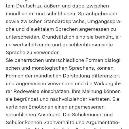
tem Deutsch zu äu­ßern und da­bei zwi­schen
münd­li­chem und schrift­li­chem Sprach­ge­brauch
so­wie zwi­schen Stan­dard­spra­che, Um­gangs­spra­
che und dia­lek­ta­lem Spre­chen an­ge­mes­sen zu
un­ter­schei­den. Grund­sätz­lich sind sie be­müht, ei­
ne wert­schät­zen­de und ge­schlech­ter­sen­si­ble
Spra­che zu ver­wen­den.
Sie be­herr­schen un­ter­schied­li­che For­men dia­lo­gi­
schen und mo­no­lo­gi­schen Spre­chens, kön­nen
For­men der münd­li­chen Dar­stel­lung dif­fe­ren­ziert
und an­ge­mes­sen ver­wen­den und die Wir­kung ih­
rer Re­de­wei­se ein­schät­zen. Ih­re Mei­nung kön­nen
sie be­grün­det und nach­voll­zieh­bar ver­tre­ten. Sie
ver­lei­hen Emo­tio­nen ei­nen an­ge­mes­se­nen
sprach­li­chen Aus­druck. Die Schü­le­rin­nen und
Schü­ler kön­nen Sach­ver­hal­te und Ar­gu­men­ta­tio­