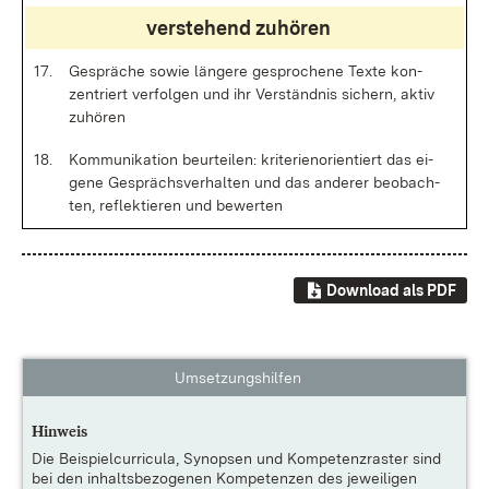
ver­ste­hend zu­hö­ren
17.
Ge­sprä­che so­wie län­ge­re ge­spro­che­ne Tex­te kon­
zen­triert ver­fol­gen und ihr Ver­ständ­nis si­chern, ak­tiv
zu­hö­ren
18.
Kom­mu­ni­ka­ti­on be­ur­tei­len: kri­te­ri­en­ori­en­tiert das ei­
ge­ne Ge­sprächs­ver­hal­ten und das an­de­rer be­ob­ach­
ten, re­flek­tie­ren und be­wer­ten
Download als PDF
Umsetzungshilfen
Hinweis
Die
Beispielcurricula, Synopsen und Kompetenzraster
sind
bei den inhaltsbezogenen Kompetenzen des jeweiligen