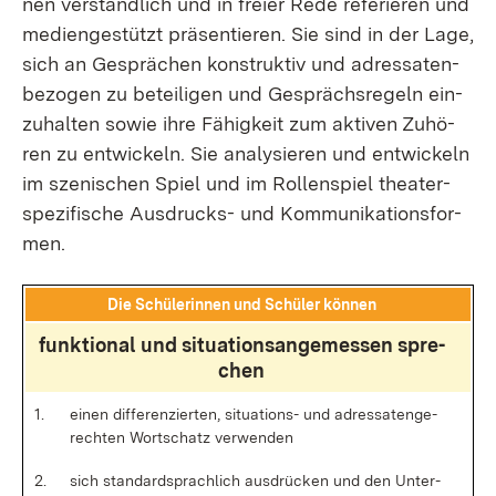
nen ver­ständ­lich und in frei­er Re­de re­fe­rie­ren und
me­di­en­ge­stützt prä­sen­tie­ren. Sie sind in der La­ge,
sich an Ge­sprä­chen kon­struk­tiv und adres­sa­ten­
be­zo­gen zu be­tei­li­gen und Ge­sprächs­re­geln ein­
zu­hal­ten so­wie ih­re Fä­hig­keit zum ak­ti­ven Zu­hö­
ren zu ent­wi­ckeln. Sie ana­ly­sie­ren und ent­wi­ckeln
im sze­ni­schen Spiel und im Rol­len­spiel thea­ter­
spe­zi­fi­sche Aus­drucks- und Kom­mu­ni­ka­ti­ons­for­
men.
Die Schü­le­rin­nen und Schü­ler kön­nen
funk­tio­nal und si­tua­ti­ons­an­ge­mes­sen spre­
chen
1.
ei­nen dif­fe­ren­zier­ten, si­tua­ti­ons- und adres­sa­ten­ge­
rech­ten Wort­schatz ver­wen­den
2.
sich stan­dard­sprach­lich aus­drü­cken und den Un­ter­