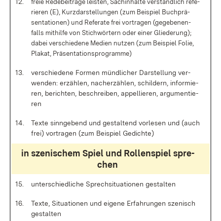
12.
freie Re­de­bei­trä­ge leis­ten, Sach­in­hal­te ver­ständ­lich re­fe­
rie­ren (E), Kurz­dar­stel­lun­gen (zum Bei­spiel Buch­prä­
sen­ta­tio­nen) und Re­fe­ra­te frei vor­tra­gen (ge­ge­be­nen­
falls mit­hil­fe von Stich­wör­tern oder ei­ner Glie­de­rung);
da­bei ver­schie­de­ne Me­di­en nut­zen (zum Bei­spiel Fo­lie,
Pla­kat, Prä­sen­ta­ti­ons­pro­gram­me)
13.
ver­schie­de­ne For­men münd­li­cher Dar­stel­lung ver­
wen­den: er­zäh­len, nach­er­zäh­len, schil­dern, in­for­mie­
ren, be­rich­ten, be­schrei­ben, ap­pel­lie­ren, ar­gu­men­tie­
ren
14.
Tex­te sinn­ge­bend und ge­stal­tend vor­le­sen und (auch
frei) vor­tra­gen (zum Bei­spiel Ge­dich­te)
in sze­ni­schem Spiel und Rol­len­spiel spre­
chen
15.
un­ter­schied­li­che Sprech­si­tua­tio­nen ge­stal­ten
16.
Tex­te, Si­tua­tio­nen und ei­ge­ne Er­fah­run­gen sze­nisch
ge­stal­ten