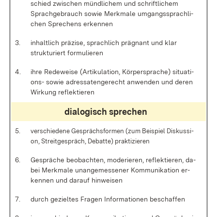
schied zwi­schen münd­li­chem und schrift­li­chem
Sprach­ge­brauch so­wie Merk­ma­le um­gangs­sprach­li­
chen Spre­chens er­ken­nen
3.
in­halt­lich prä­zi­se, sprach­lich prä­gnant und klar
struk­tu­riert for­mu­lie­ren
4.
ih­re Re­de­wei­se (Ar­ti­ku­la­ti­on, Kör­per­spra­che) si­tua­ti­
ons- so­wie adres­sa­ten­ge­recht an­wen­den und de­ren
Wir­kung re­flek­tie­ren
dia­lo­gisch spre­chen
5.
ver­schie­de­ne Ge­sprächs­for­men (zum Bei­spiel Dis­kus­si­
on, Streit­ge­spräch, De­bat­te) prak­ti­zie­ren
6.
Ge­sprä­che be­ob­ach­ten, mo­de­rie­ren, re­flek­tie­ren, da­
bei Merk­ma­le un­an­ge­mes­se­ner Kom­mu­ni­ka­ti­on er­
ken­nen und dar­auf hin­wei­sen
7.
durch ge­ziel­tes Fra­gen In­for­ma­tio­nen be­schaf­fen