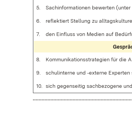
5.
Sach­in­for­ma­tio­nen be­wer­ten (un­ter
6.
re­flek­tiert Stel­lung zu all­tags­kul­tu­r
7.
den Ein­fluss von Me­di­en auf Be­dürf­n
Ge­sprä­
8.
Kom­mu­ni­ka­ti­ons­stra­te­gi­en für die 
9.
schul­in­ter­ne und ‑ex­ter­ne Ex­per­ten 
10.
sich ge­gen­sei­tig sach­be­zo­ge­ne u