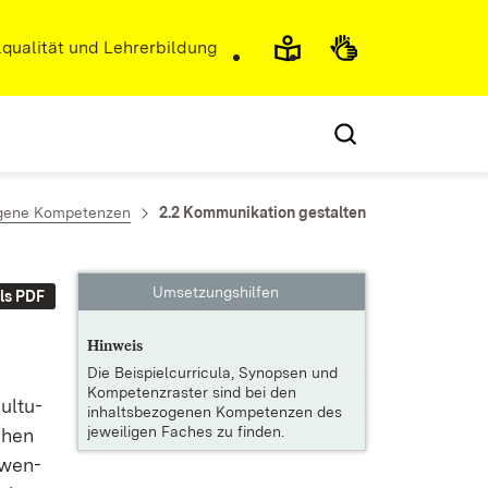
r)
qualität und Lehrerbildung
ogene Kompetenzen
2.2 Kommunikation gestalten
Umsetzungshilfen
ls PDF
Hinweis
Die
Beispielcurricula, Synopsen und
Kompetenzraster
sind bei den
ul­tu­
inhaltsbezogenen Kompetenzen des
jeweiligen Faches zu finden.
schen
r­wen­