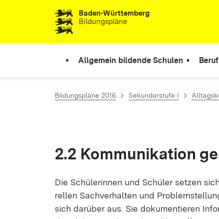
Baden-Württemberg
Zum Inhalt springen
Bildungspläne
Allgemein bildende Schulen
Beruf
Bildungspläne 2016
Sekundarstufe I
Alltagsk
2.2 Kom­mu­ni­ka­ti­on ge­
Die Schü­le­rin­nen und Schü­ler set­zen sich k
rel­len Sach­ver­hal­ten und Pro­blem­stel­lu
sich dar­über aus. Sie do­ku­men­tie­ren In­fo