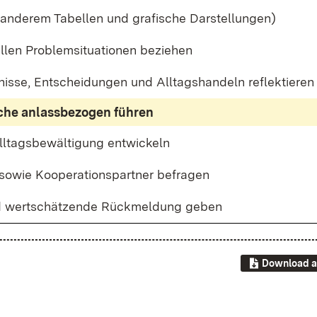
 an­de­rem Ta­bel­len und gra­fi­sche Dar­stel­lun­gen)
el­len Pro­blem­si­tua­tio­nen be­zie­hen
is­se, Ent­schei­dun­gen und All­tags­han­deln re­flek­tie­ren
che an­lass­be­zo­gen füh­ren
All­tags­be­wäl­ti­gung ent­wi­ckeln
so­wie Ko­ope­ra­ti­ons­part­ner be­fra­gen
nd wert­schät­zen­de Rück­mel­dung ge­ben
Download a