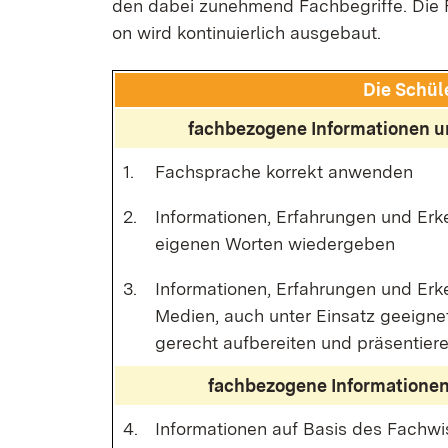
den da­bei zu­neh­mend Fach­be­grif­fe. Die Fä­
on wird kon­ti­nu­ier­lich aus­ge­baut.
Die Schü­l
fach­be­zo­ge­ne In­for­ma­tio­nen
1.
Fach­spra­che kor­rekt an­wen­den
2.
In­for­ma­tio­nen, Er­fah­run­gen und Er­k
ei­ge­nen Wor­ten wie­der­ge­ben
3.
In­for­ma­tio­nen, Er­fah­run­gen und Er­
Me­di­en, auch un­ter Ein­satz ge­eig­ne­
ge­recht auf­be­rei­ten und prä­sen­tie­r
fach­be­zo­ge­ne In­for­ma­tio­ne
4.
In­for­ma­tio­nen auf Ba­sis des Fach­wis