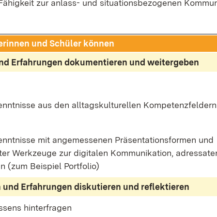
hig­keit zur an­lass- und si­tua­ti­ons­be­zo­ge­nen Kom­mu­ni
e­rin­nen und Schü­ler kön­nen
 und Er­fah­run­gen do­ku­men­tie­ren und wei­ter­ge­ben
ennt­nis­se aus den all­tags­kul­tu­rel­len Kom­pe­tenz­fel­dern
kennt­nis­se mit an­ge­mes­se­nen Prä­sen­ta­ti­ons­for­men und
ter Werk­zeu­ge zur di­gi­ta­len Kom­mu­ni­ka­ti­on, adres­sa­te
en (zum Bei­spiel Port­fo­lio)
n und Er­fah­run­gen dis­ku­tie­ren und re­flek­tie­ren
­sens hin­ter­fra­gen