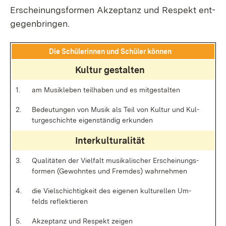
Er­schei­nungs­for­men Ak­zep­tanz und Re­spekt ent­
ge­gen­brin­gen.
Die Schü­le­rin­nen und Schü­ler kön­nen
Kul­tur ge­stal­ten
1.
am Mu­sik­le­ben teil­ha­ben und es mit­ge­stal­ten
2.
Be­deu­tun­gen von Mu­sik als Teil von Kul­tur und Kul­
tur­ge­schich­te ei­gen­stän­dig er­kun­den
In­ter­kul­tu­ra­li­tät
3.
Qua­li­tä­ten der Viel­falt mu­si­ka­li­scher Er­schei­nungs­
for­men (Ge­wohn­tes und Frem­des) wahr­neh­men
4.
die Viel­schich­tig­keit des ei­ge­nen kul­tu­rel­len Um­
felds re­flek­tie­ren
5.
Ak­zep­tanz und Re­spekt zei­gen