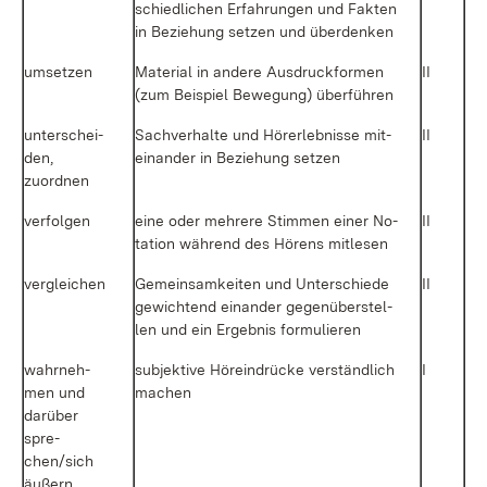
schied­li­chen Er­fah­run­gen und Fak­ten
in Be­zie­hung set­zen und über­den­ken
um­set­zen
Ma­te­ri­al in an­de­re Aus­druck­for­men
II
(zum Bei­spiel Be­we­gung) über­füh­ren
un­ter­schei­
Sach­ver­hal­te und Hör­erleb­nis­se mit­
II
den,
ein­an­der in Be­zie­hung set­zen
zu­ord­nen
ver­fol­gen
ei­ne oder meh­re­re Stim­men ei­ner No­
II
ta­ti­on wäh­rend des Hö­rens mit­le­sen
ver­glei­chen
Ge­mein­sam­kei­ten und Un­ter­schie­de
II
ge­wich­tend ein­an­der ge­gen­über­stel­
len und ein Er­geb­nis for­mu­lie­ren
wahr­neh­
sub­jek­ti­ve Hör­ein­drü­cke ver­ständ­lich
I
men und
ma­chen
dar­über
spre­
chen/sich
äu­ßern