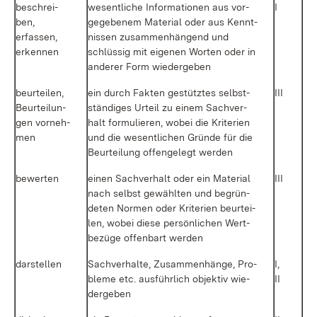
be­schrei­
we­sent­li­che In­for­ma­tio­nen aus vor­
I
ben,
ge­ge­be­nem Ma­te­ri­al oder aus Kennt­
er­fas­sen,
nis­sen zu­sam­men­hän­gend und
er­ken­nen
schlüs­sig mit ei­ge­nen Wor­ten oder in
an­de­rer Form wie­der­ge­ben
be­ur­tei­len,
ein durch Fak­ten ge­stütz­tes selbst­
III
Be­ur­tei­lun­
stän­di­ges Ur­teil zu ei­nem Sach­ver­
gen vor­neh­
halt for­mu­lie­ren, wo­bei die Kri­te­ri­en
men
und die we­sent­li­chen Grün­de für die
Be­ur­tei­lung of­fen­ge­legt wer­den
be­wer­ten
ei­nen Sach­ver­halt oder ein Ma­te­ri­al
III
nach selbst ge­wähl­ten und be­grün­
de­ten Nor­men oder Kri­te­ri­en be­ur­tei­
len, wo­bei die­se per­sön­li­chen Wert­
be­zü­ge of­fen­bart wer­den
dar­stel­len
Sach­ver­hal­te, Zu­sam­men­hän­ge, Pro­
I,
ble­me etc. aus­führ­lich ob­jek­tiv wie­
II
der­ge­ben