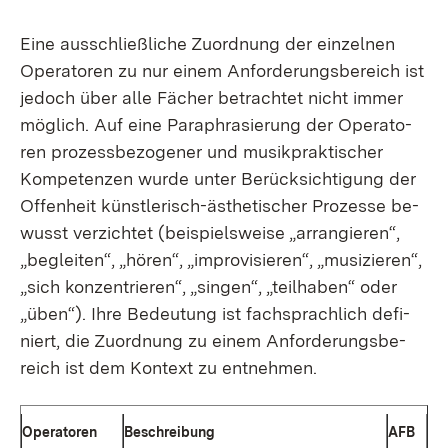
Ei­ne aus­schließ­li­che Zu­ord­nung der ein­zel­nen
Ope­ra­to­ren zu nur ei­nem An­for­de­rungs­be­reich ist
je­doch über al­le Fä­cher be­trach­tet nicht im­mer
mög­lich. Auf ei­ne Pa­ra­phra­sie­rung der Ope­ra­to­
ren pro­zess­be­zo­ge­ner und mu­sik­prak­ti­scher
Kom­pe­ten­zen wur­de un­ter Be­rück­sich­ti­gung der
Of­fen­heit künst­le­risch-äs­the­ti­scher Pro­zes­se be­
wusst ver­zich­tet (bei­spiels­wei­se „ar­ran­gie­ren“,
„be­glei­ten“, „hö­ren“, „im­pro­vi­sie­ren“, „mu­si­zie­ren“,
„sich kon­zen­trie­ren“, „sin­gen“, „teil­ha­ben“ oder
„üben“). Ih­re Be­deu­tung ist fach­sprach­lich de­fi­
niert, die Zu­ord­nung zu ei­nem An­for­de­rungs­be­
reich ist dem Kon­text zu ent­neh­men.
Ope­ra­to­ren
Be­schrei­bung
AFB