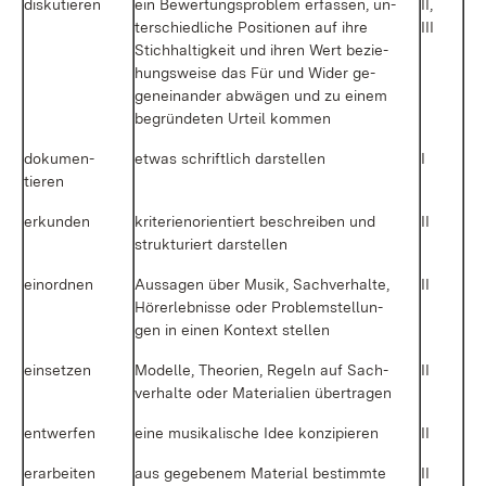
dis­ku­tie­ren
ein Be­wer­tungs­pro­blem er­fas­sen, un­
II,
ter­schied­li­che Po­si­tio­nen auf ih­re
III
Stich­hal­tig­keit und ih­ren Wert be­zie­
hungs­wei­se das Für und Wi­der ge­
gen­ein­an­der ab­wä­gen und zu ei­nem
be­grün­de­ten Ur­teil kom­men
do­ku­men­
et­was schrift­lich dar­stel­len
I
tie­ren
er­kun­den
kri­te­ri­en­ori­en­tiert be­schrei­ben und
II
struk­tu­riert dar­stel­len
ein­ord­nen
Aus­sa­gen über Mu­sik, Sach­ver­hal­te,
II
Hör­erleb­nis­se oder Pro­blem­stel­lun­
gen in ei­nen Kon­text stel­len
ein­set­zen
Mo­del­le, Theo­ri­en, Re­geln auf Sach­
II
ver­hal­te oder Ma­te­ria­li­en über­tra­gen
ent­wer­fen
ei­ne mu­si­ka­li­sche Idee kon­zi­pie­ren
II
er­ar­bei­ten
aus ge­ge­be­nem Ma­te­ri­al be­stimm­te
II