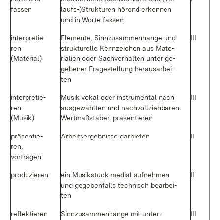
fas­sen
lauf­s-)Struk­tu­ren hö­rend er­ken­nen
und in Wor­te fas­sen
in­ter­pre­tie­
Ele­men­te, Sinn­zu­sam­men­hän­ge und
III
ren
struk­tu­rel­le Kenn­zei­chen aus Ma­te­
(Ma­te­ri­al)
ria­li­en oder Sach­ver­hal­ten un­ter ge­
ge­be­ner Fra­ge­stel­lung her­aus­ar­bei­
ten
in­ter­pre­tie­
Mu­sik vo­kal oder in­stru­men­tal nach
III
ren
aus­ge­wähl­ten und nach­voll­zieh­ba­ren
(Mu­sik)
Wert­maß­stä­ben prä­sen­tie­ren
prä­sen­tie­
Ar­beits­er­geb­nis­se dar­bie­ten
II
ren,
vor­tra­gen
pro­du­zie­ren
ein Mu­sik­stück me­di­al auf­neh­men
II
und ge­ge­ben­falls tech­nisch be­ar­bei­
ten
re­flek­tie­ren
Sinn­zu­sam­men­hän­ge mit un­ter­
III