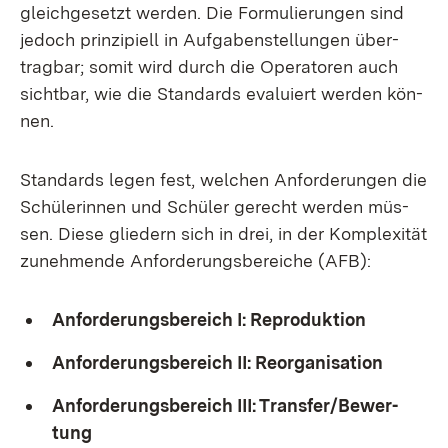
gleich­ge­setzt wer­den. Die For­mu­lie­run­gen sind
je­doch prin­zi­pi­ell in Auf­ga­ben­stel­lun­gen über­
trag­bar; so­mit wird durch die Ope­ra­to­ren auch
sicht­bar, wie die Stan­dards eva­lu­iert wer­den kön­
nen.
Stan­dards le­gen fest, wel­chen An­for­de­run­gen die
Schü­le­rin­nen und Schü­ler ge­recht wer­den müs­
sen. Die­se glie­dern sich in drei, in der Kom­ple­xi­tät
zu­neh­men­de An­for­de­rungs­be­rei­che (AFB):
An­for­de­rungs­be­reich I: Re­pro­duk­ti­on
An­for­de­rungs­be­reich II: Re­or­ga­ni­sa­ti­on
An­for­de­rungs­be­reich III: Trans­fer/Be­wer­
tung