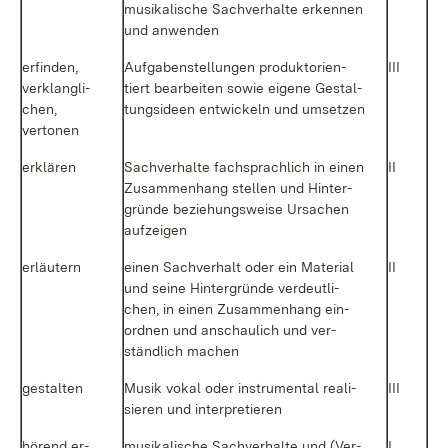
mu­si­ka­li­sche Sach­ver­hal­te er­ken­nen
und an­wen­den
er­fin­den,
Auf­ga­ben­stel­lun­gen pro­duk­t­ori­en­
III
ver­klang­li­
tiert be­ar­bei­ten so­wie ei­ge­ne Ge­stal­
chen,
tungs­ide­en ent­wi­ckeln und um­set­zen
ver­to­nen
er­klä­ren
Sach­ver­hal­te fach­sprach­lich in ei­nen
II
Zu­sam­men­hang stel­len und Hin­ter­
grün­de be­zie­hungs­wei­se Ur­sa­chen
auf­zei­gen
er­läu­tern
ei­nen Sach­ver­halt oder ein Ma­te­ri­al
II
und sei­ne Hin­ter­grün­de ver­deut­li­
chen, in ei­nen Zu­sam­men­hang ein­
ord­nen und an­schau­lich und ver­
ständ­lich ma­chen
ge­stal­ten
Mu­sik vo­kal oder in­stru­men­tal rea­li­
III
sie­ren und in­ter­pre­tie­ren
hö­rend er­
mu­si­ka­li­sche Sach­ver­hal­te und (Ver­
I