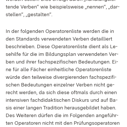
ten­de Ver­ben“ wie bei­spiels­wei­se „nen­nen“, „dar­
stel­len“, „ge­stal­ten“.
In der fol­gen­den Ope­ra­to­ren­lis­te wer­den die in
den Stan­dards ver­wen­de­ten Ver­ben de­tail­liert
be­schrie­ben. Die­se Ope­ra­to­ren­lis­te dient als Le­
se­hil­fe für die im Bil­dungs­plan ver­wen­de­ten Ver­
ben und ih­rer fach­spe­zi­fi­schen Be­deu­tun­gen. Ei­
ne für al­le Fä­cher ein­heit­li­che Ope­ra­to­ren­lis­te
wür­de den teil­wei­se di­ver­gie­ren­den fach­spe­zi­fi­
schen Be­deu­tun­gen ein­zel­ner Ver­ben nicht ge­
recht wer­den, da sich die­se oft­mals durch ei­nen
in­ten­si­ven fach­di­dak­ti­schen Dis­kurs und auf Ba­
sis ei­ner lan­gen Tra­di­ti­on her­aus­ge­bil­det ha­ben.
Des Wei­te­ren dür­fen die im Fol­gen­den an­ge­führ­
ten Ope­ra­to­ren nicht mit den Prü­fungs­ope­ra­to­ren