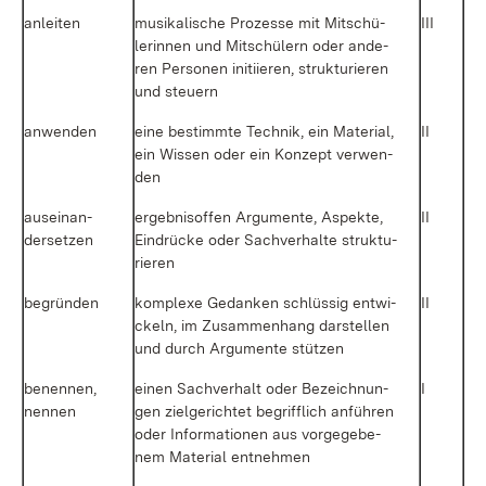
an­lei­ten
mu­si­ka­li­sche Pro­zes­se mit Mit­schü­
III
le­rin­nen und Mit­schü­lern oder an­de­
ren Per­so­nen in­iti­ie­ren, struk­tu­rie­ren
und steu­ern
an­wen­den
ei­ne be­stimm­te Tech­nik, ein Ma­te­ri­al,
II
ein Wis­sen oder ein Kon­zept ver­wen­
den
aus­ein­an­
er­geb­nis­of­fen Ar­gu­men­te, As­pek­te,
II
der­set­zen
Ein­drü­cke oder Sach­ver­hal­te struk­tu­
rie­ren
be­grün­den
kom­ple­xe Ge­dan­ken schlüs­sig ent­wi­
II
ckeln, im Zu­sam­men­hang dar­stel­len
und durch Ar­gu­men­te stüt­zen
be­nen­nen,
ei­nen Sach­ver­halt oder Be­zeich­nun­
I
nen­nen
gen ziel­ge­rich­tet be­griff­lich an­füh­ren
oder In­for­ma­tio­nen aus vor­ge­ge­be­
nem Ma­te­ri­al ent­neh­men