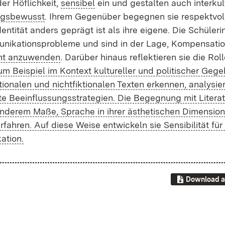
r Höf­lich­keit,
sen­si­bel
ein und ge­stal­ten auch in­ter­kul­t
ngs­be­wusst
. Ih­rem Ge­gen­über be­geg­nen sie re­spekt­vo
n­ti­tät an­ders ge­prägt ist als ih­re ei­ge­ne. Die Schü­le­ri
ni­ka­ti­ons­pro­ble­me und sind in der La­ge, Kom­pen­sa­ti­
cht an­zu­wen­den
. Dar­über hin­aus re­flek­tie­ren sie die Rol
um Bei­spiel im Kon­text kul­tu­rel­ler und po­li­ti­scher Ge­ge
io­na­len und nicht­fik­tio­na­len Tex­ten er­ken­nen, ana­ly­sie
Be­ein­flus­sungs­stra­te­gi­en. Die Be­geg­nung mit Li­te­ra­
n­de­rem Ma­ße, Spra­che in ih­rer äs­the­ti­schen Di­men­si­o
fah­ren. Auf die­se Wei­se ent­wi­ckeln sie Sen­si­bi­li­tät fü
­ti­on.
Download a