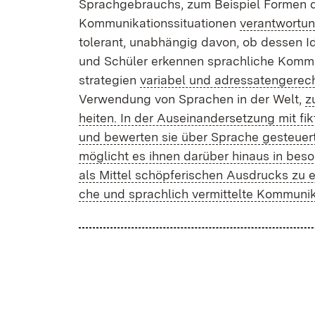
Sprach­ge­brauchs, zum Bei­spiel For­men de
Kom­mu­ni­ka­ti­ons­si­tua­tio­nen
ver­ant­wor­tu
to­le­rant, un­ab­hän­gig da­von, ob des­sen Ide
und Schü­ler er­ken­nen sprach­li­che Kom­mu­
stra­te­gi­en
va­ria­bel und adres­sa­ten­ge­re
Ver­wen­dung von Spra­chen in der Welt,
z
hei­ten. In der Aus­ein­an­der­set­zung mit fik­t
und be­wer­ten sie über Spra­che ge­steu­er­te 
mög­licht es ih­nen dar­über hin­aus in be­so
als Mit­tel schöp­fe­ri­schen Aus­drucks zu er­
che und sprach­lich ver­mit­tel­te Kom­mu­ni­ka