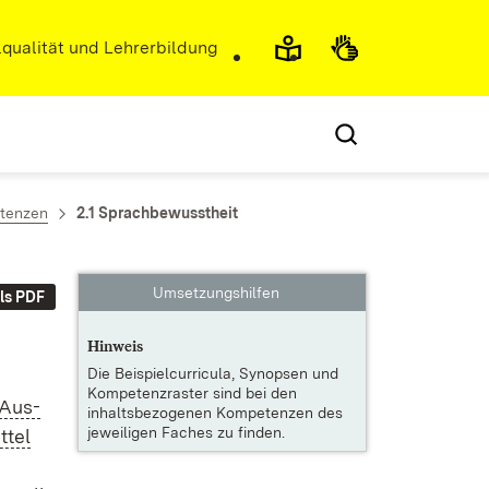
r)
qualität und Lehrerbildung
tenzen
2.1 Sprachbewusstheit
Umsetzungshilfen
ls PDF
Hinweis
Die
Beispielcurricula, Synopsen und
Kompetenzraster
sind bei den
n Aus­
inhaltsbezogenen Kompetenzen des
jeweiligen Faches zu finden.
­tel