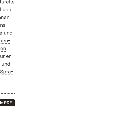
u­rel­le
ll und
n­nen
ons­
­le und
­ben­
­ren
tur er­
n und
r Spra­
ls PDF