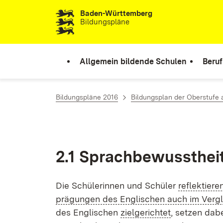
Baden-Württemberg
Zum Inhalt springen
Bildungspläne
Allgemein bildende Schulen
Beruf
Bildungspläne 2016
Bildungsplan der Oberstufe
2.1 Sprach­be­wusst­hei
Die Schü­le­rin­nen und Schü­ler
re­flek­tie­
prä­gun­gen des Eng­li­schen auch im Ver­gl
des Eng­li­schen
ziel­ge­rich­tet
, set­zen da­b