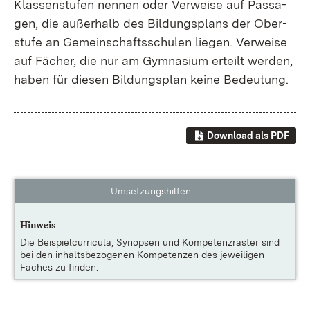
Klas­sen­stu­fen nen­nen oder Ver­wei­se auf Pas­sa­
gen, die au­ßer­halb des Bil­dungs­plans der Ober­
stu­fe an Ge­mein­schafts­schu­len lie­gen. Ver­wei­se
auf Fä­cher, die nur am Gym­na­si­um er­teilt wer­den,
ha­ben für die­sen Bil­dungs­plan kei­ne Be­deu­tung.
Download als PDF
Umsetzungshilfen
Hinweis
Die
Beispielcurricula, Synopsen und Kompetenzraster
sind
bei den inhaltsbezogenen Kompetenzen des jeweiligen
Faches zu finden.