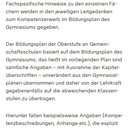
Fach­spe­zi­fi­sche Hin­wei­se zu den ein­zel­nen Fä­
chern wer­den in den je­wei­li­gen Leit­ge­dan­ken
zum Kom­pe­ten­z­er­werb im Bil­dungs­plan des
Gym­na­si­ums ge­ge­ben.
Der Bil­dungs­plan der Ober­stu­fe an Ge­mein­
schafts­schu­len ba­siert auf dem Bil­dungs­plan des
Gym­na­si­ums, das heißt im vor­lie­gen­den Plan sind
sämt­li­che An­ga­ben – mit Aus­nah­me der Ka­pi­tel­
über­schrif­ten – un­ver­än­dert aus den Gym­na­si­al­
plä­nen über­nom­men und da­her von der Lehr­kraft
ge­ge­be­nen­falls auf die ab­wei­chen­den Klas­sen­
stu­fen zu über­tra­gen.
Hier­un­ter fal­len bei­spiels­wei­se An­ga­ben (Kom­pe­
tenz­be­schrei­bun­gen, An­hän­ge etc.), die ex­pli­zit