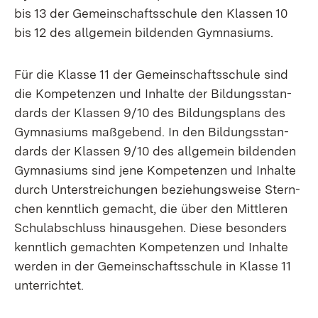
bis 13 der Ge­mein­schafts­schu­le den Klas­sen 10
bis 12 des all­ge­mein bil­den­den Gym­na­si­ums.
Für die Klas­se 11 der Ge­mein­schafts­schu­le sind
die Kom­pe­ten­zen und In­hal­te der Bil­dungs­stan­
dards der Klas­sen 9/10 des Bil­dungs­plans des
Gym­na­si­ums maß­ge­bend. In den Bil­dungs­stan­
dards der Klas­sen 9/10 des all­ge­mein bil­den­den
Gym­na­si­ums sind je­ne Kom­pe­ten­zen und In­hal­te
durch Un­ter­strei­chun­gen be­zie­hungs­wei­se Stern­
chen kennt­lich ge­macht, die über den Mitt­le­ren
Schul­ab­schluss hin­aus­ge­hen. Die­se be­son­ders
kennt­lich ge­mach­ten Kom­pe­ten­zen und In­hal­te
wer­den in der Ge­mein­schafts­schu­le in Klas­se 11
un­ter­rich­tet.