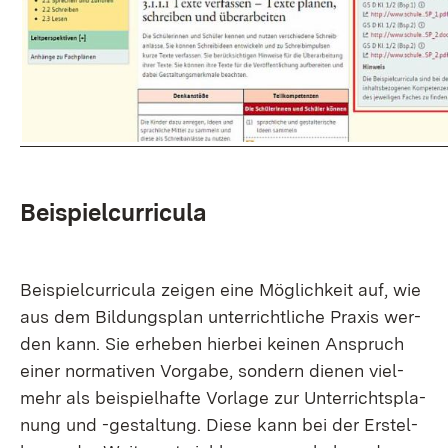
Bei­spiel­cur­ri­cu­la
Bei­spiel­cur­ri­cu­la zei­gen ei­ne Mög­lich­keit auf, wie
aus dem Bil­dungs­plan un­ter­richt­li­che Pra­xis wer­
den kann. Sie er­he­ben hier­bei kei­nen An­spruch
ei­ner nor­ma­ti­ven Vor­ga­be, son­dern die­nen viel­
mehr als bei­spiel­haf­te Vor­la­ge zur Un­ter­richts­pla­
nung und -ge­stal­tung. Die­se kann bei der Er­stel­