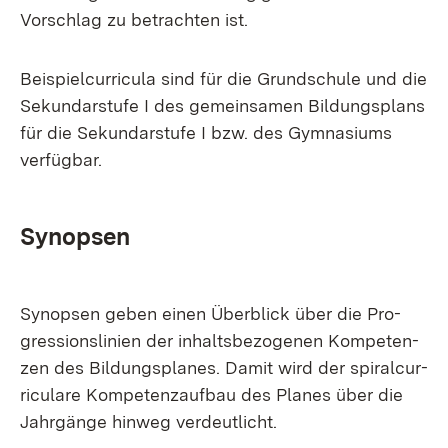
Vor­schlag zu be­trach­ten ist.
Bei­spiel­cur­ri­cu­la sind für die Grund­schu­le und die
Se­kun­dar­stu­fe I des ge­mein­sa­men Bil­dungs­plans
für die Se­kun­dar­stu­fe I bzw. des Gym­na­si­ums
ver­füg­bar.
Syn­op­sen
Syn­op­sen ge­ben ei­nen Über­blick über die Pro­
gres­si­ons­li­ni­en der in­halts­be­zo­ge­nen Kom­pe­ten­
zen des Bil­dungs­pla­nes. Da­mit wird der spi­ral­cur­
ri­cu­la­re Kom­pe­tenz­auf­bau des Pla­nes über die
Jahr­gän­ge hin­weg ver­deut­licht.