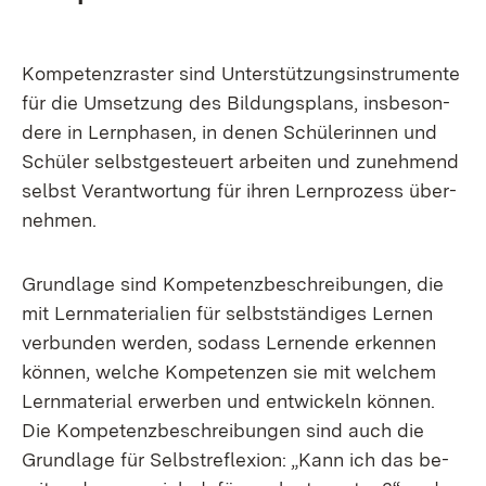
Kom­pe­tenz­ras­ter sind Un­ter­stüt­zungs­in­stru­men­te
für die Um­set­zung des Bil­dungs­plans, ins­be­son­
de­re in Lern­pha­sen, in de­nen Schü­le­rin­nen und
Schü­ler selbst­ge­steu­ert ar­bei­ten und zu­neh­mend
selbst Ver­ant­wor­tung für ih­ren Lern­pro­zess über­
neh­men.
Grund­la­ge sind Kom­pe­tenz­be­schrei­bun­gen, die
mit Lern­ma­te­ria­li­en für selbst­stän­di­ges Ler­nen
ver­bun­den wer­den, so­dass Ler­nen­de er­ken­nen
kön­nen, wel­che Kom­pe­ten­zen sie mit wel­chem
Lern­ma­te­ri­al er­wer­ben und ent­wi­ckeln kön­nen.
Die Kom­pe­tenz­be­schrei­bun­gen sind auch die
Grund­la­ge für Selbst­re­fle­xi­on: „Kann ich das be­