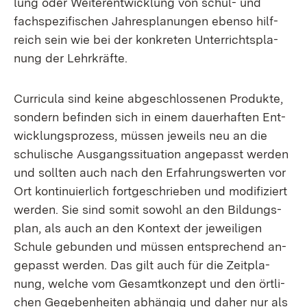
lung oder Wei­ter­ent­wick­lung von schul- und
fach­spe­zi­fi­schen Jah­res­pla­nun­gen eben­so hilf­
reich sein wie bei der kon­kre­ten Un­ter­richts­pla­
nung der Lehr­kräf­te.
Cur­ri­cu­la sind kei­ne ab­ge­schlos­se­nen Pro­duk­te,
son­dern be­fin­den sich in ei­nem dau­er­haf­ten Ent­
wick­lungs­pro­zess, müs­sen je­weils neu an die
schu­li­sche Aus­gangs­si­tua­ti­on an­ge­passt wer­den
und soll­ten auch nach den Er­fah­rungs­wer­ten vor
Ort kon­ti­nu­ier­lich fort­ge­schrie­ben und mo­di­fi­ziert
wer­den. Sie sind so­mit so­wohl an den Bil­dungs­
plan, als auch an den Kon­text der je­wei­li­gen
Schu­le ge­bun­den und müs­sen ent­spre­chend an­
ge­passt wer­den. Das gilt auch für die Zeit­pla­
nung, wel­che vom Ge­samt­kon­zept und den ört­li­
chen Ge­ge­ben­hei­ten ab­hän­gig und da­her nur als