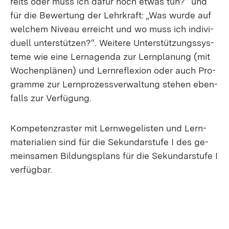
reits oder muss ich da­für noch et­was tun?“ und
für die Be­wer­tung der Lehr­kraft: „Was wur­de auf
wel­chem Ni­veau er­reicht und wo muss ich in­di­vi­
du­ell un­ter­stüt­zen?“. Wei­te­re Un­ter­stüt­zungs­sys­
te­me wie ei­ne Ler­na­gen­da zur Lern­pla­nung (mit
Wo­chen­plä­nen) und Lern­re­fle­xi­on oder auch Pro­
gram­me zur Lern­pro­zess­ver­wal­tung ste­hen eben­
falls zur Ver­fü­gung.
Kom­pe­tenz­ras­ter mit Lern­we­ge­lis­ten und Lern­
ma­te­ria­li­en sind für die Se­kun­dar­stu­fe I des ge­
mein­sa­men Bil­dungs­plans für die Se­kun­dar­stu­fe I
ver­füg­bar.