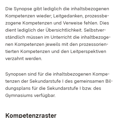
Die Syn­op­se gibt le­dig­lich die in­halts­be­zo­ge­nen
Kom­pe­ten­zen wie­der; Leit­ge­dan­ken, pro­zess­be­
zo­ge­ne Kom­pe­ten­zen und Ver­wei­se feh­len. Dies
dient le­dig­lich der Über­sicht­lich­keit. Selbst­ver­
ständ­lich müs­sen im Un­ter­richt die in­halt­be­zo­ge­
nen Kom­pe­ten­zen je­weils mit den pro­zess­ori­en­
tier­ten Kom­pe­ten­zen und den Leit­per­spek­ti­ven
ver­zahnt wer­den.
Syn­op­sen sind für die in­halts­be­zo­ge­nen Kom­pe­
ten­zen der Se­kun­dar­stu­fe I des ge­mein­sa­men Bil­
dungs­plans für die Se­kun­dar­stu­fe I bzw. des
Gym­na­si­ums ver­füg­bar.
Kom­pe­tenz­ras­ter