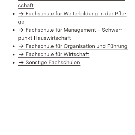
schaft
Fach­schu­le für Wei­ter­bil­dung in der Pfle­
ge
Fach­schu­le für Ma­nage­ment – Schwer­
punkt Haus­wirt­schaft
Fach­schu­le für Or­ga­ni­sa­ti­on und Füh­rung
Fach­schu­le für Wirt­schaft
Sons­ti­ge Fach­schu­len