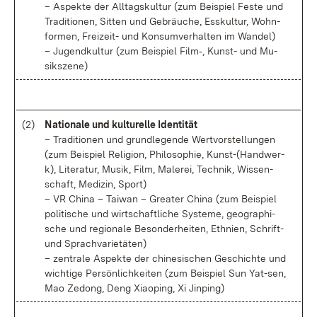
– As­pek­te der All­tags­kul­tur (zum Bei­spiel Fes­te und
Tra­di­tio­nen, Sit­ten und Ge­bräu­che, Ess­kul­tur, Wohn­
for­men, Frei­zeit- und Kon­sum­ver­hal­ten im Wan­del)
– Ju­gend­kul­tur (zum Bei­spiel Film‑, Kunst- und Mu­
sik­sze­ne)
(2)
Na­tio­na­le und kul­tu­rel­le Iden­ti­tät
– Tra­di­tio­nen und grund­le­gen­de Wert­vor­stel­lun­gen
(zum Bei­spiel Re­li­gi­on, Phi­lo­so­phie, Kunst-(Hand­wer­
k), Li­te­ra­tur, Mu­sik, Film, Ma­le­rei, Tech­nik, Wis­sen­
schaft, Me­di­zin, Sport)
– VR Chi­na – Tai­wan – Grea­ter Chi­na (zum Bei­spiel
po­li­ti­sche und wirt­schaft­li­che Sys­te­me, geo­gra­phi­
sche und re­gio­na­le Be­son­der­hei­ten, Eth­ni­en, Schrift-
und Sprach­va­rie­tä­ten)
– zen­tra­le As­pek­te der chi­ne­si­schen Ge­schich­te und
wich­ti­ge Per­sön­lich­kei­ten (zum Bei­spiel Sun Ya­t-sen,
Mao Ze­dong, Deng Xia­o­ping, Xi Jin­ping)