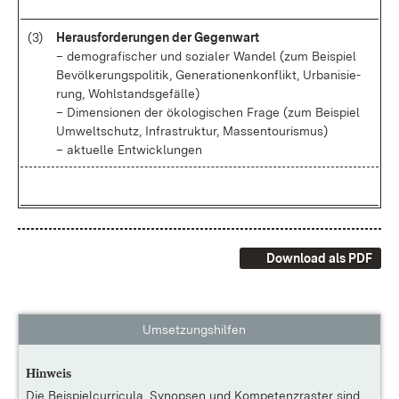
(3)
Her­aus­for­de­run­gen der Ge­gen­wart
– de­mo­gra­fi­scher und so­zia­ler Wan­del (zum Bei­spiel
Be­völ­ke­rungs­po­li­tik, Ge­ne­ra­tio­nen­kon­flikt, Ur­ba­ni­sie­
rung, Wohl­stands­ge­fäl­le)
– Di­men­sio­nen der öko­lo­gi­schen Fra­ge (zum Bei­spiel
Um­welt­schutz, In­fra­struk­tur, Mas­sen­tou­ris­mus)
– ak­tu­el­le Ent­wick­lun­gen
Download als PDF
Umsetzungshilfen
Hinweis
Die
Beispielcurricula, Synopsen und Kompetenzraster
sind