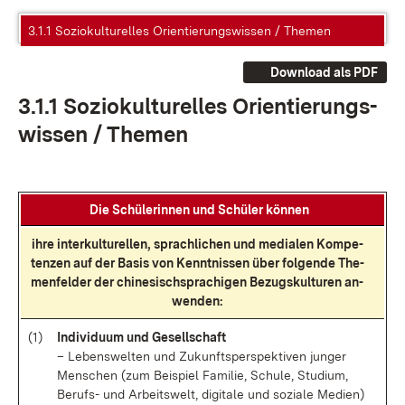
3.1.1 Soziokulturelles Orientierungswissen / Themen
Download als PDF
3.1.1 So­zio­kul­tu­rel­les Ori­en­tie­rungs­
wis­sen / The­men
Die Schü­le­rin­nen und Schü­ler kön­nen
ih­re in­ter­kul­tu­rel­len, sprach­li­chen und me­dia­len Kom­pe­
ten­zen auf der Ba­sis von Kennt­nis­sen über fol­gen­de The­
men­fel­der der chi­ne­sisch­spra­chi­gen Be­zugs­kul­tu­ren an­
wen­den:
(1)
In­di­vi­du­um und Ge­sell­schaft
– Le­bens­wel­ten und Zu­kunfts­per­spek­ti­ven jun­ger
Men­schen (zum Bei­spiel Fa­mi­lie, Schu­le, Stu­di­um,
Be­rufs- und Ar­beits­welt, di­gi­ta­le und so­zia­le Me­di­en)