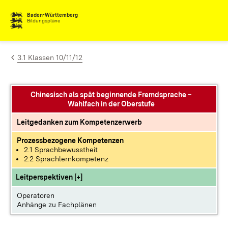
Zum Inhalt springen
Baden-Württemberg
Bildungspläne
3.1 Klassen 10/11/12
Chinesisch als spät beginnende Fremdsprache –
Wahlfach in der Oberstufe
Leitgedanken zum Kompetenzerwerb
Prozessbezogene Kompetenzen
2.1 Sprachbewusstheit
2.2 Sprachlernkompetenz
Leitperspektiven [+]
Operatoren
Anhänge zu Fachplänen