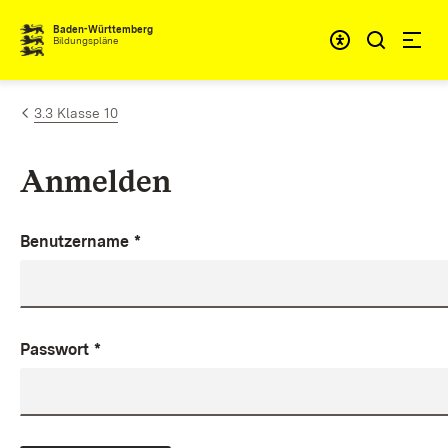
Zum Inhalt springen
Baden-Württemberg
Bildungspläne
3.3 Klasse 10
Anmelden
Benutzername
*
Passwort
*