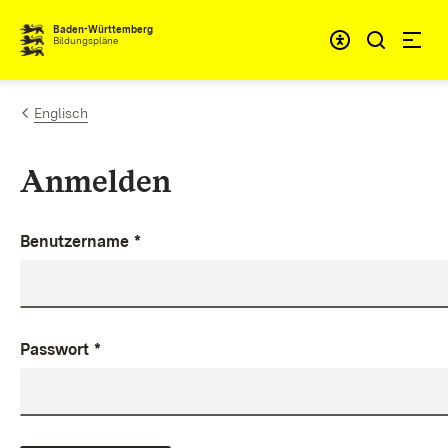
Zum Inhalt springen
Baden-Württemberg
Bildungspläne
Englisch
Anmelden
Benutzername
*
Passwort
*