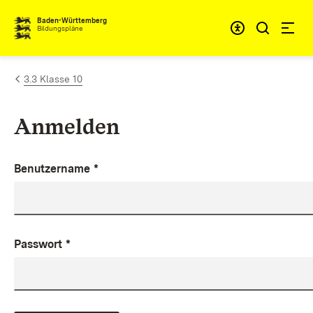
Zum Inhalt springen
Baden-Württemberg
Bildungspläne
3.3 Klasse 10
Anmelden
Benutzername
*
Passwort
*