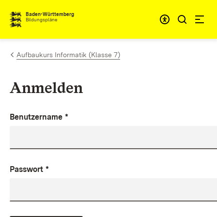
Zum Inhalt springen
Baden-Württemberg
Bildungspläne
Aufbaukurs Informatik (Klasse 7)
Anmelden
Benutzername
*
Passwort
*