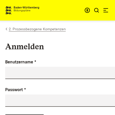
Zum Inhalt springen
Baden-Württemberg
Bildungspläne
2. Prozessbezogene Kompetenzen
Anmelden
Benutzername
*
Passwort
*