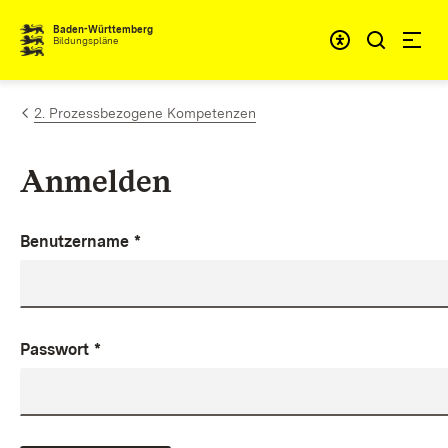
Zum Inhalt springen
Baden-Württemberg
Bildungspläne
2. Prozessbezogene Kompetenzen
Anmelden
Benutzername
*
Passwort
*