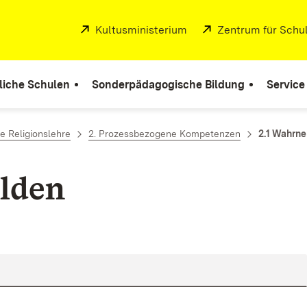
Extern:
Kultusministerium
(Öffnet in neuem Fenste
Extern:
Zentrum für Schul
liche Schulen
Sonderpädagogische Bildung
Service
e Religionslehre
2. Prozessbezogene Kompetenzen
2.1 Wahrne
lden