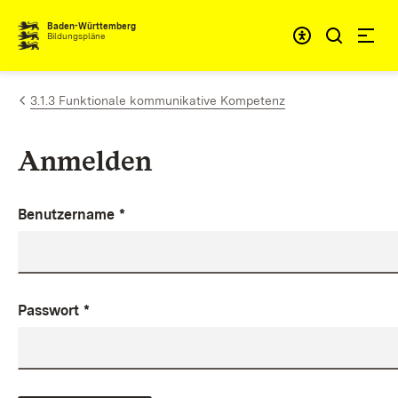
Zum Inhalt springen
Baden-Württemberg
Bildungspläne
3.1.3 Funktionale kommunikative Kompetenz
Anmelden
Benutzername
*
Passwort
*